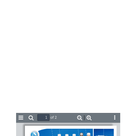
of 2
Toggle
Find
Zoom
Zoom
Tools
Sidebar
Out
In