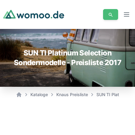
Men
SUN TI Platinum Selection
Sondermodelle - Preisliste 2017
Kataloge
Knaus Preisliste
SUN TI Platinum Sel
Home