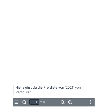
Hier siehst du die Preisliste von '2021' von
Vantourer.
of 8
Toggle
Find
Zoom
Zoom
Tools