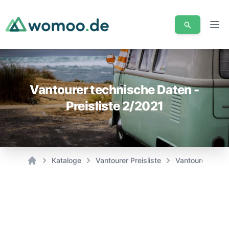
Men
Vantourer technische Daten -
Preisliste 2/2021
Kataloge
Vantourer Preisliste
Vantourer techn
Home