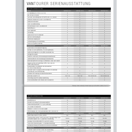
VAN
TOURER SERIENAUSSTATTUNG
VANTOURER SERIENAUSSTATTUNG
Chassis
VANT
ourer 540 D
VANT
ourer 600 D
VANT
ourer 600 L
VANTourer 630 L
15"-Stahlräder (215/70 R15 C; 6J X 15")
X
X
X
X
ABS, ESP, ASR, Hill Holder
X
X
X
X
Cup Holder in der Mittelkonsole mit Platz für zwei 0,75-l-Flaschen
X
X
X
X
Verkleidete Drehkonsole für Fahrer- und Beifahrersitz
X
X
X
X
Elektrische Fensterheber
X
X
X
X
Fahrer- und Beifahrerairbag
X
X
X
X
Höhenverstellbarer Fahrer- und Beifahrersitz
X
X
X
X
Kraftstofftank  75 l
X
X
X
X
Serien-Tagfahrlicht
X
X
X
X
Servolenkung
X
X
X
X
Original Verzurr-Ösen im Heckboden
X
X
X
X
VANTourer Fahrerhausteppich
X
X
X
X
Elektronische Wegfahrsperre
X
X
X
X
Zentralverriegelung mit Fernbedienung
X
X
X
X
Fix and Go Kit (anstelle Ersatzrad)
X
X
X
X
Wohnen/Schlafen
VANT
ourer 540 D
VANT
ourer 600 D
VANT
ourer 600 L
VANTourer 630 L
Ausstellfenster mit Druckknopfverriegelung
X
X
X
X
Dachluke  40 x 40 cm  (Bettbereich),  70 x 50 cm  (Wohnraum)
X
X
X
X
Elektrische Einstiegsstufe 700 
mm (fährt bei Motorstart ein)
X
X
X
X
Aufstiegshilfe Heckbett
X
X
–
–
Plastoform-Isolierfenster mit Verdunkelungsrollo/Moskitoschutz
X
X
X
X
Toilettenraumfenster mit Verdunkelungsrollo/Moskitoschutz
X
X
X
X
Kältebrückenoptimierte Isolierung an Seitenwänden, Decke sowie Hecktür
X
X
X
X
Klappen und Türen mit hochwertigen Griffen, Push Locks und
X
X
X
X
stabilen Möbelscharnieren
Deckenstaufächer mit Rüttelkante und Zwischenböden
X
X
X
X
mit 3-facher Höhenverstellung
Automotive Polster in Kunstleder-Stoff-Kombination mit Sichtnähten
X
X
X
X
(Fahrerhaussitze und Dinettensitzbank)
Schubladen mit Vollauszug und stabilen Möbelschienen
X
X
X
X
Bettenmaße Heckbett in cm
194 x 140
194 x 140
180 x 95/200 x 95
190 x 95/200 x 95
Vorbereitung Hubbett für optionale Nachrüstung
X
X
X
X
Große Bodenstaufächer unter Sitzbank und im Heckbereich
–
X
–
X
Änderungen, Irrtümer, werksseitige technische Anpassungen und Druckfehler vorbehalten. Stand: 01.01.2021
VANTOURER SERIENAUSSTATTUNG
Elektro
VANT
ourer 540 D
VANT
ourer 600 D
VANT
ourer 600 L
VANTourer 630 L
Bordbatterie  95 Ah
1 x
1 x
1 x
1 x
Bordcontrol mit Anzeige für Strom/Wasser/Batterie
X
X
X
X
Innenbeleuchtung komplett in 12 
V (LED-Ausführung)
X
X
X
X
LED-Leuchten im Heckbereich
X
X
X
X
Steckdose 1 
x 230 
V/2 
x 12 
V/2 
x USB-Adapter
X
X
X
X
Stromversorgung: 230-V-Euro-Außenanschluss mit FI, 230 
V und 12 
V
X
X
X
X
Gas, Heizung, Wasser, Klima
VANT
ourer 540 D
VANT
ourer 600 D
VANT
ourer 600 L
VANTourer 630 L
Abwassertank (Volumen in Litern), Unterflur
85 l
85 l
85 l
85 l
Frischwassertank (Unterflur, 
isoliert und beheizt), Fassungsvermögen durch 
105 l/20 l
105 l/20 l
105 l/20 l
105 l/20 l
Überlaufventil begrenzt auf 20 
l (empfohlene Fahrbefüllung)
Gasanlage im Sicherheitsbehälter für Gasvorrat in Flaschen
1 x 3 kg
1 x 3 kg
1 x 3 kg
1 x 3 kg
Truma Combi Dieselheizung (inkl. 12-l-Warmwasserbereitung)
D 6
D 6
D 6
D 6
Warmwasserverteilung mit Anschlüssen in Küche und Toilettenraum
X
X
X
X
Küchenbereich
VANT
ourer 540 D
VANT
ourer 600 D
VANT
ourer 600 L
VANTourer 630 L
2-Flammen-Gasherd mit Piezo-Zünder und Glasabdeckung 
X
X
X
X
Kompressorkühlschrank (Volumen in 
l) inkl. Gefrierfach
80
95
80
95