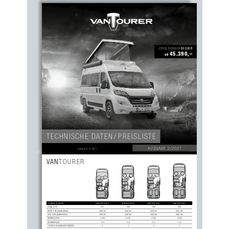
Sidebar
Out
In
BESSER
VERGLEICHBAR 
45.390,–
ab 
TECHNISCHE  DATEN / PREISLISTE
AUSGABE 2/2021
Gültig ab 01.01.2021
VAN
TOURER
TECHNISCHE DATEN
VANT
ourer 540 D
VANT
ourer 600 D
VANT
ourer 600 L
VANT
ourer 630 L
Länge in cm
541
599
599
636
Breite in cm (außen/innen)
205/187
205/187
205/187
205/187
Höhe in cm (außen/innen)
258/190
258/190
258/190
258/190
Radstand (mm)
3.450
4.035
4.035
4.035
Wendekreis (m)
12,4
14,2
14,2
14,2
3-Punkt-Gurt-gesicherte Sitzplätze
4
4
4
4