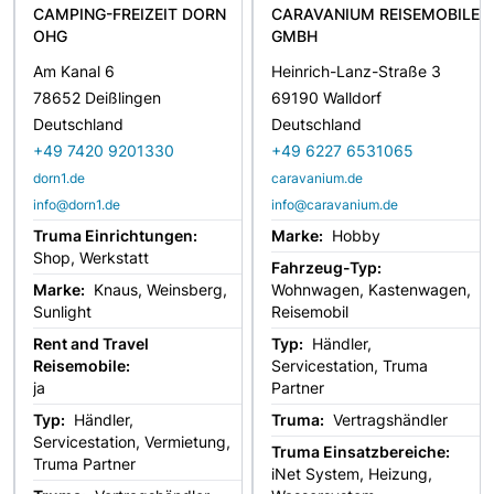
CAMPING-FREIZEIT DORN
CARAVANIUM REISEMOBILE
OHG
GMBH
Am Kanal 6
Heinrich-Lanz-Straße 3
78652 Deißlingen
69190 Walldorf
Deutschland
Deutschland
+49 7420 9201330
+49 6227 6531065
dorn1.de
caravanium.de
info@dorn1.de
info@caravanium.de
Truma Einrichtungen:
Marke:
Hobby
Shop, Werkstatt
Fahrzeug-Typ:
Marke:
Knaus, Weinsberg,
Wohnwagen, Kastenwagen,
Sunlight
Reisemobil
Rent and Travel
Typ:
Händler,
Reisemobile:
Servicestation, Truma
ja
Partner
Typ:
Händler,
Truma:
Vertragshändler
Servicestation, Vermietung,
Truma Einsatzbereiche:
Truma Partner
iNet System, Heizung,