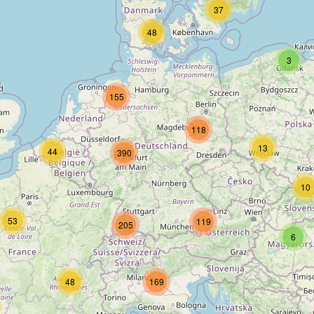
37
48
3
155
118
13
44
390
10
53
119
205
6
48
169