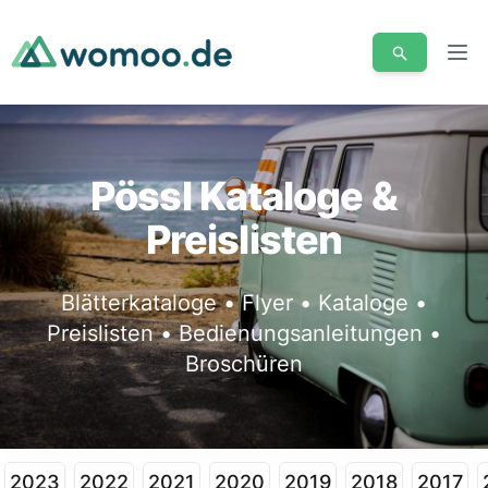
Men
Pössl Kataloge &
Preislisten
Blätterkataloge • Flyer • Kataloge •
Preislisten • Bedienungsanleitungen •
Broschüren
2023
2022
2021
2020
2019
2018
2017