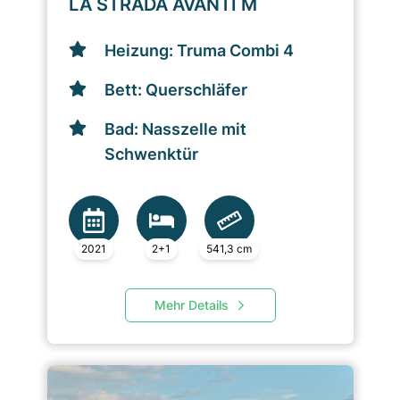
LA STRADA AVANTI M
Heizung: Truma Combi 4
Bett: Querschläfer
Bad: Nasszelle mit
Schwenktür
2021
2+1
541,3 cm
Mehr Details