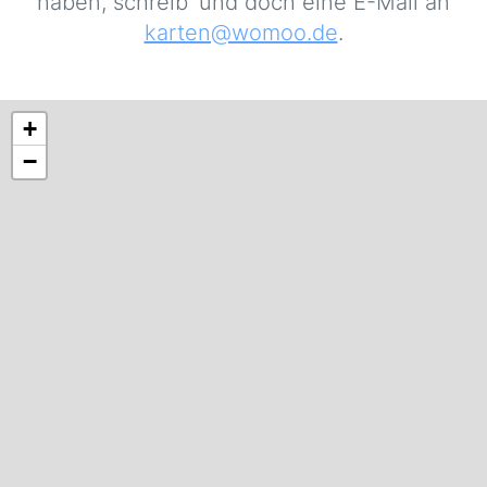
haben, schreib' und doch eine E-Mail an
karten@womoo.de
.
+
−