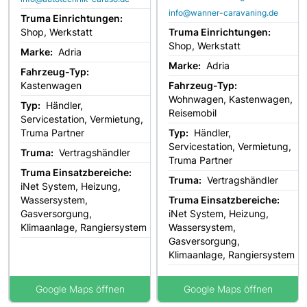
info@wanner-caravaning.de
Truma Einrichtungen:
Shop, Werkstatt
Truma Einrichtungen:
Shop, Werkstatt
Marke:
Adria
Marke:
Adria
Fahrzeug-Typ:
Kastenwagen
Fahrzeug-Typ:
Wohnwagen, Kastenwagen,
Typ:
Händler,
Reisemobil
Servicestation, Vermietung,
Truma Partner
Typ:
Händler,
Servicestation, Vermietung,
Truma:
Vertragshändler
Truma Partner
Truma Einsatzbereiche:
Truma:
Vertragshändler
iNet System, Heizung,
Wassersystem,
Truma Einsatzbereiche:
Gasversorgung,
iNet System, Heizung,
Klimaanlage, Rangiersystem
Wassersystem,
Gasversorgung,
Klimaanlage, Rangiersystem
Google Maps öffnen
Google Maps öffnen