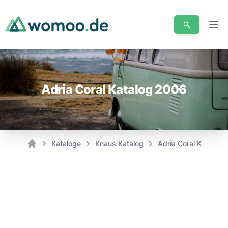
Men
Adria Coral Katalog 2006
Kataloge
Knaus Katalog
Adria Coral Katalog
Home