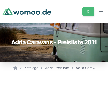
Men
Adria Caravans - Preisliste 2011
Kataloge
Adria Preisliste
Adria Caravans - Pre
Home