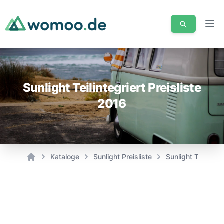
Men
Sunlight Teilintegriert Preisliste
2016
Kataloge
Sunlight Preisliste
Sunlight Teilinteg
Home