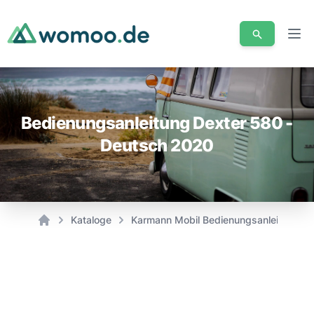
Men
Bedienungsanleitung Dexter 580 -
Deutsch 2020
Kataloge
Karmann Mobil Bedienungsanleitung
Home