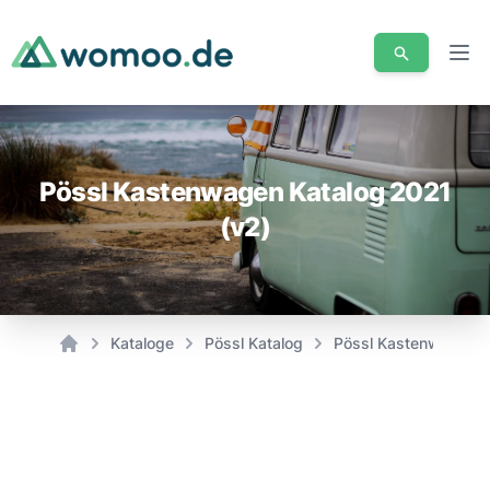
Men
Pössl Kastenwagen Katalog 2021
(v2)
Kataloge
Pössl Katalog
Pössl Kastenwagen K
Home