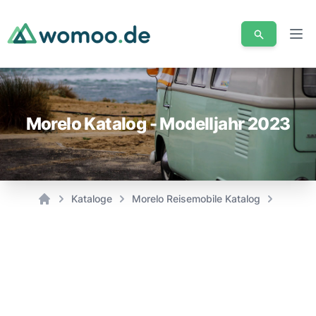
Men
Morelo Katalog - Modelljahr 2023
Kataloge
Morelo Reisemobile Katalog
Morelo 
Home