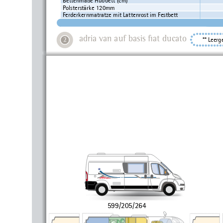
Polsterstärke 120mm
Ferderkernmatratze mit Lattenrost im Festbett
adria van auf basis fiat ducato
** Leerg

an
599/205/264