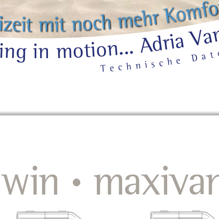
f
m
o
K
r
h
e
m
h
c
o
n
i
z
e
t
i
i
m
t
a
V
a
i
r
d
A
.
.
.
n
o
i
t
v
o
i
n
m
g
n
i
t
a
D
e
h
c
s
i
n
h
c
e
T
twin 
 maxiva
•