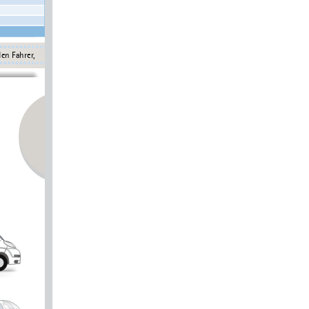
•
•
en Fahrer,
90% Kraftstoff, 100% Frischwasser, 100% Gas (2x 11kg Alu),Kabeltrom