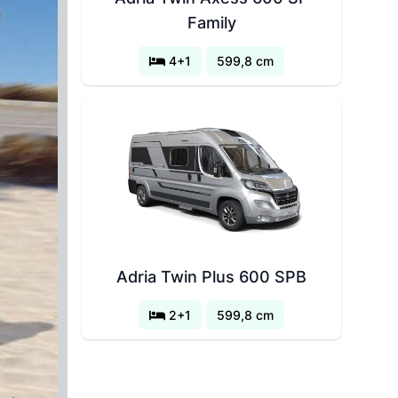
Family
4+1
599,8 cm
Adria Twin Plus 600 SPB
2+1
599,8 cm