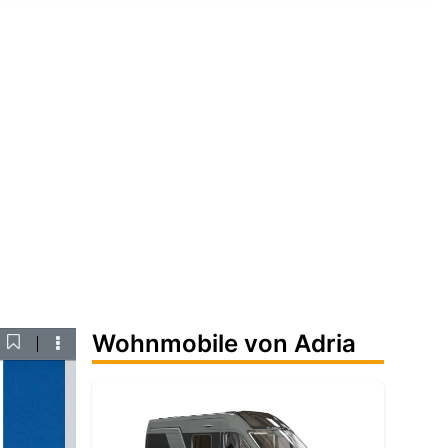
Wohnmobile von Adria
Current
ownload
Tools
View