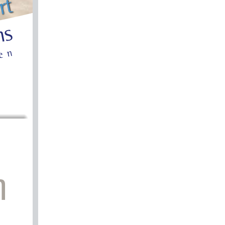
t
r
o
s
n
n
e
n