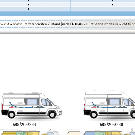
•
•
•
-
ewicht = Masse im fahrbereiten Zustand (nach EN1646-2): Enthalten ist das Gewicht für d
599/205/264
599/205/288