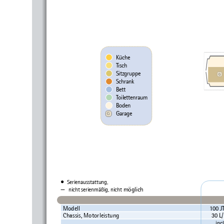
Küche
Tisch
Sitzgruppe
G
Schrank
Bett
Toilettenraum
Boden
Garage
G
•
Serienausstattung,   
—  
möglich
nicht serienmäßig, nicht 
Modell
100 JT
Chassis, Motorleistung
30 L
inc