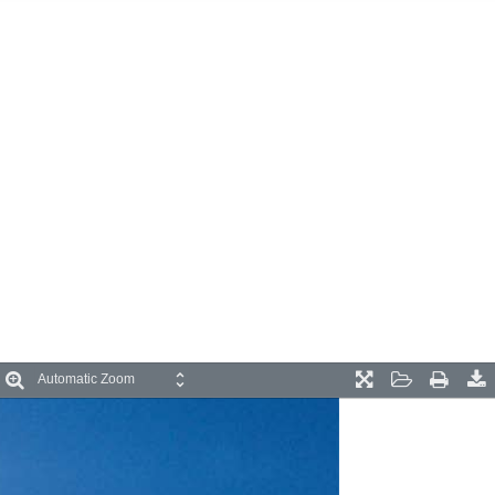
oom
Zoom
Presentation
Open
Print
D
ut
In
Mode