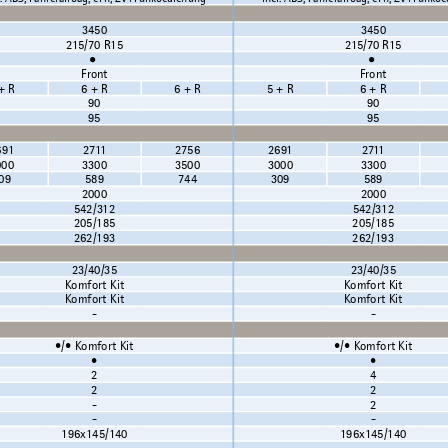
3450
3450
215/70 R15
215/70 R15
•
•
Front
Front
+ R
6 + R
6 + R
5 + R
6 + R
90
90
95
95
691
2711
2756
2691
2711
000
3300
3500
3000
3300
09
589
744
309
589
2000
2000
542/312
542/312
205/185
205/185
262/193
262/193
23/40/35
23/40/35
Komfort Kit
Komfort Kit
Komfort Kit
Komfort Kit
-
-
•/• Komfort Kit
•/• Komfort Kit
•
•
2
4
2
2
-
2
-
-
196x145/140
196x145/140
-
-