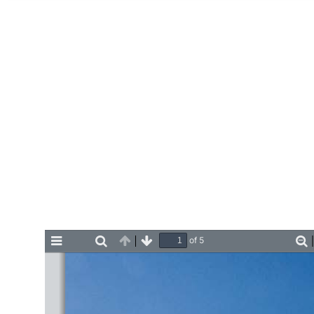
Home
of 5
Toggle
Find
Previous
Next
Z
Sidebar
O