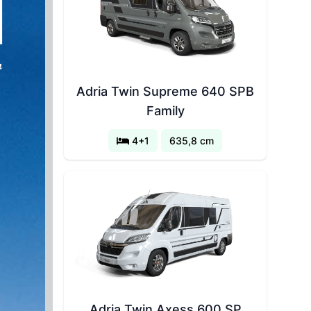
Adria Twin Supreme 640 SPB
Family
4+1
635,8 cm
Adria Twin Axess 600 SP