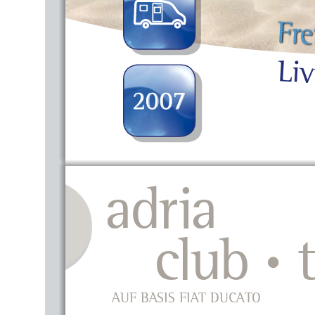
F
r
e
L
i
2007
adria 
   club 
 
•
AUF BASIS FIAT DUCATO