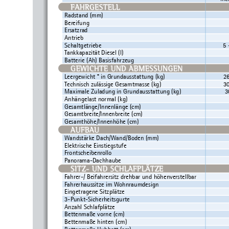
FAHRGESTELL
Radstand (mm)
Bereifung
Ersatzrad
Antrieb
Schaltgetriebe
5 
Tankkapazität Diesel (l)
Batterie (Ah) Basisfahrzeug
GEWICHTE UND ABMESSUNGEN
Leergewicht * in Grundausstattung (kg)
2
Technisch zulässige Gesamtmasse (kg)
3
Maximale Zuladung in Grundausstattung (kg) 
3
Anhängelast normal (kg)
Gesamtlänge/Innenlänge (cm)
Gesamtbreite/Innenbreite (cm)
Gesamthöhe/Innenhöhe (cm)
AUFBAU
Wandstärke Dach/Wand/Boden (mm)
Elektrische Einstiegstufe
Frontscheibenrollo
Panorama-Dachhaube
SITZ- UND SCHLAFPLÄTZE
Fahrer-/ Beifahrersitz drehbar und höhenverstellbar
Fahrerhaussitze im Wohnraumdesign
Eingetragene Sitzplätze
3-Punkt-Sicherheitsgurte
Anzahl Schlafplätze
Bettenmaße vorne (cm)
Bettenmaße hinten (cm)
Bettenmaße Hubbett (cm)