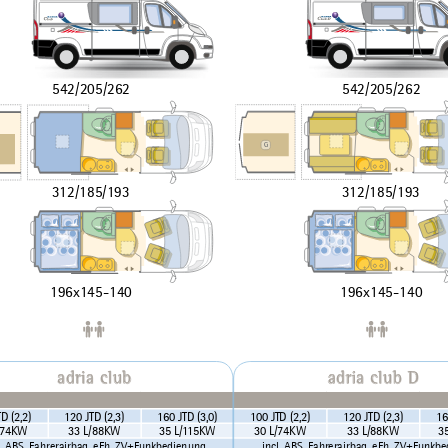
542/205/262
542/205/262
G
312/185/193
312/185/193
196x145-140
196x145-140
adria club
adria club D 
D (2,2)
120 JTD (2,3)
160 JTD (3,0)
100 JTD (2,2)
120 JTD (2,3)
16
/74KW
33 L/88KW
35 L/115KW
30 L/74KW
33 L/88KW
3
l. ABS, Fahrerairbag, eFh, ZV+Funkbedienung
incl. ABS, Fahrerairbag, eFh, ZV+Funkb