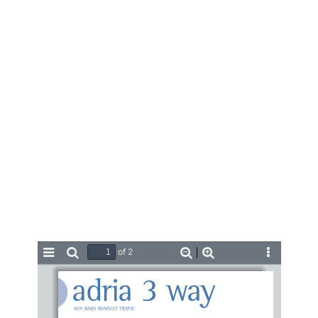
of 2
Toggle
Find
Zoom
Zoom
Tools
Sidebar
Out
In
adria 3 way
AUF BASIS RENAULT TRAFIC