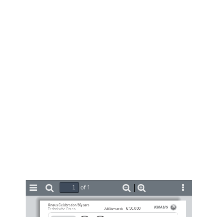
of 1
Toggle
Find
Zoom
Zoom
Tools
Celebration_D_2011_RM-WW_ke  14.01.11  16:19  Seite 1
Sidebar
Out
In
Knaus Celebration 50years 
€ 50.000
Jubiläumspreis    
Technische Daten