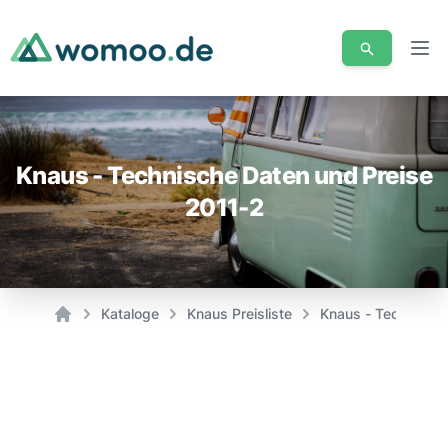
Men
Knaus - Technische Daten und Preise
2011-2
Kataloge
Knaus Preisliste
Knaus - Technische
Home