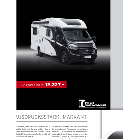
12.227
–
,
Sie sparen bis zu 
AUSDRUCKSSTARK.  MARKANT.
Was  entsteht,  wenn  einer  der  führenden  Reise-
Im   Interieur   erwartet   Sie   eine   hochwertige   
mobil-Hersteller   mit   Europas   größter   Carava-
Sonder
ausstattung.  Angefangen  bei  sportlichen  
ning-Fachhandelskette  ein  gemeinsames  Projekt  
Alufelgen,  LED-Tagfahrlicht  und  im  Innenbereich  
entwickelt?  Ein  ausdrucksstarkes  Reisemobil  mit  
weiter
geführt   durch   Lederlenkrad   und   Leder
-
besonderer Funktionalität.
schaltknauf, Tempomat, Traktionshilfe sowie Alu
-
miniumapplikationen im Cockpit, Touch-Navigation