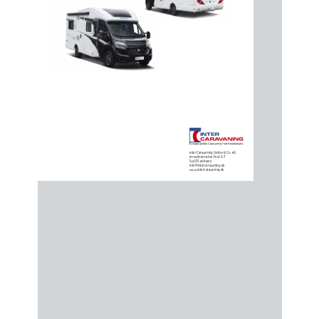
InterCaravaning GmbH & Co. KG
Im Metternicher Feld 5–7
56072 Koblenz
info@intercaravaning.de
www.intercaravaning.de