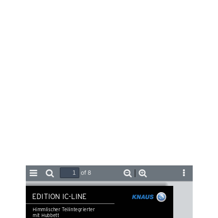
of 8
Toggle
Find
Zoom
Zoom
Tools
Sidebar
Out
In
EDITION IC-LINE
Himmlischer Teilintegrierter
mit Hubbett