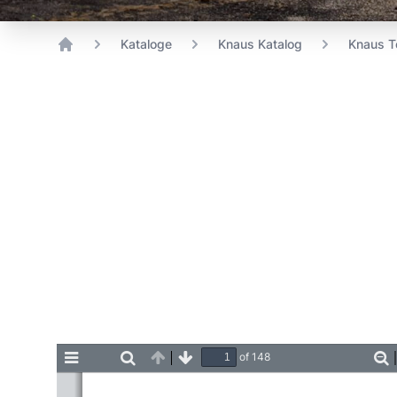
Kataloge
Knaus Katalog
Knaus Te
Home
of 148
Toggle
Find
Previous
Next
Z
Sidebar
O