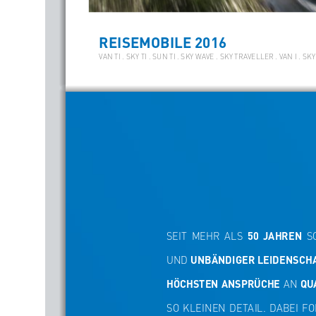
REISEMOBILE 2016 
VAN TI . SKY TI . SUN TI . SKY WAVE . SKY TRAVELLER . VAN I . SKY 
SEIT  MEHR  ALS  
50  JAHREN
  
UND 
UNBÄNDIGER LEIDENSCH
HÖCHSTEN ANSPRÜCHE
 AN 
QU
SO  KLEINEN  DETAIL.  DABEI  F