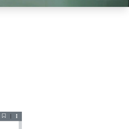
Current
ownload
Tools
View