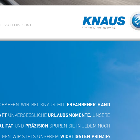
I . SKY I PLUS . SUN I
SCHAFFEN  WIR  BEI  KNAUS  MIT  
ERFAHRENER  HAND  
AFT
 UNVERGESSLICHE 
URLAUBSMOMENTE. 
UNSERE 
ALITÄT 
UND
 PRÄZISION
 SPÜREN SIE IN JEDEM NOCH 
OLGEN  WIR  STETS  UNSEREM  
WICHTIGSTEN  PRINZIP:  