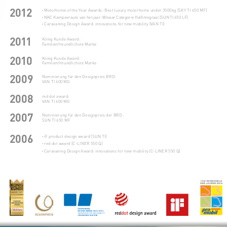
2012
·
 Motorhome of the Year Awards: Best luxury motorhome under 3500kg (SKY TI 650 MF
)
·
 NKC Kampeerauto van het jaar: Winaar Categorie Halfintegraal (SUN TI 650 LF)
·
 Caravaning Design Award: innovations for new mobility (VAN TI)
2 011
König Kunde Award:
Familienfreundlichste Marke
2010
König Kunde Award:
Familienfreundlichste Marke
2009
Nominierung für den Designpreis BRD:
VAN TI 600 MG
2008
red dot award:
VAN TI 600 MG
2007
Nominierung für den Designpreis der BRD:
SUN TI 650 MF
2006
·
 iF product design award (SUN TI)
·
 red dot award (C-LINER 550 Q)
· 
Caravaning Design Award: innovations for new mobility (C-LINER 550 Q)