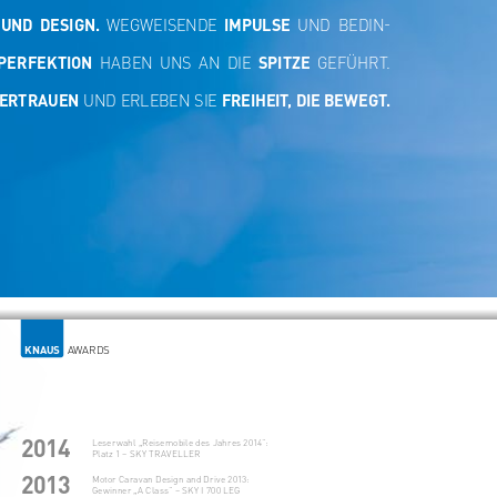
 UND  DESIGN.
  WEGWEISENDE  
IMPULSE
  UND  BEDIN
-
 PERFEKTION
  HABEN  UNS  AN  DIE  
SPITZE
  GEFÜHRT.  
ERTRAUEN
 UND ERLEBEN SIE 
FREIHEIT, DIE BEWEGT.
KNAUS   
AWARDS
2014
Leserwahl „Reisemobile des Jahres 2014“: 
Platz 1 – 
SKY TRAVELLER
2013
Motor Caravan Design and Drive 2013: 
Gewinner „A Class“ – 
SKY I 700 LEG