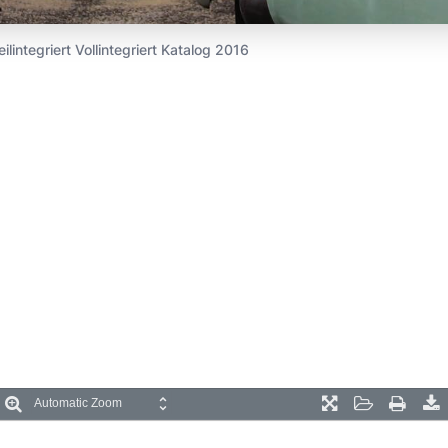
ilintegriert Vollintegriert Katalog 2016
oom
Zoom
Presentation
Open
Print
D
ut
In
Mode