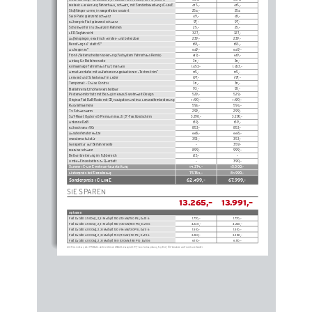
Metallic-Lackierung Fahrerhaus, schwarz, mit Sonderbeklebung IC-LINE
415,–
415,–
Stoßfänger vorne, in Wagenfarbe lackiert
254,–
254
Skid-Plate glänzend schwarz
49,–
49,–
Kühlergrill Fiat glänzend schwarz
9 7, –
9 7, –
Scheinwerfer in schwarzem Rahmen
25,–
25,–
LED-Tagfahrlicht
327,–
327,–
Außenspiegel, elektrisch verstell- und beheizbar
239,–
239,–
Bereifung 16" statt 15"
183,–
183,–
Alufelgen 16"
649,–
649,–
Front-/Seitenscheibenisolierung (Faltsystem Fahrerhaus Remis)
619,–
619,–
Airbag für Beifahrerseite
311,–
311,–
Klimaanlage Fahrerhaus FIAT, manuell
1.453,–
1.453,–
Armaturentafel mit alufarbenen Applikationen „Techno-trim“ 
115,–
115,–
Lenkrad und Schaltknauf in Leder
197,–
197,–
Tempomat – Cruise Control
311,–
311,–
Beifahrersitz höhenverstellbar
93,–
93,–
Pilotenkomfortsitz mit Bezug im KNAUS Wohnwelt-Design
529,–
529,–
Original Fiat DAB-Radio mit CD, Navigation und inkl. Lenkradfernbedienung 
1.190,–
1.190,–
Rückfahrkamera
594,–
594,–
TV Schwenkarm
299,–
299,–
SAT-Paket Oyster 65 Premium inkl. 21,5"-Flachbildschirm
3.290,–
3.290,–
Antenne DAB
139,–
139,–
Kühlschrank  190 l
853,–
853,–
Ausstellfenster Hutze
668,–
668,–
Insektenschutztür
353,–
353,–
Garagentür auf Beifahrerseite
–
359,–
Markise schwarz
899,–
999,–
Bettverbreiterung im Fußbereich
123,–
–
Umbau Einzelbetten zu Querbett
–
390,–
Summe IC-LINE Mehrwertausstattung
14.274,–
15.000,–
Listenpreis bei Einzelbezug
75.764,–
81.990,–
Sonderpreis IC-LINE
62.499,–
67.999,–
SIE SPAREN
13.265,–
13.991,–
Optionen
Fiat Ducato 3.500 
kg, 2,3 
l Multijet 150 (110 kW/150 PS), Euro 6
1.770,
–
1.770,–
Fiat Ducato 3.500 
kg, 2,3 
l Multijet 180 (130 kW/180 PS), Euro 6
4.240,–
4.240,–
Fiat Ducato 4.000 
kg, 2,3 
l Multijet 130 (96 kW/130 PS), Euro 6
1.510,–
1.510,–
Fiat Ducato 4.000 
kg, 2,3 
l Multijet 150 (110 kW/150 PS), Euro 6
3.280,–
3.280,–
Fiat Ducato 4.000 
kg, 2,3 
l Multijet 180 (130 kW/180 PS), Euro 6
6.110,–
6.110,–
Alle Preise in Euro, inkl. 19 
% MwSt. ab Herstellerwerk Kn
Au
S. Zuzüglich 1.199,– Euro für Gasprüfung, Fzg.-Brief, TÜV-Abnahme und Fracht zum Händler. 