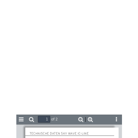
of 2
Toggle
Find
Zoom
Zoom
Tools
Sidebar
Out
In
TECHNISCHE D
ATEN SKY WAVE IC-LINE