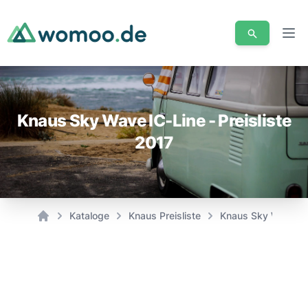
Men
Knaus Sky Wave IC-Line - Preisliste
2017
Kataloge
Knaus Preisliste
Knaus Sky Wave IC-
Home