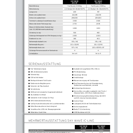
SKY WAVE 
SKY WAVE 
650 MF
700 MEG
Basisfahrzeug
Fiat Ducato 3.500 
kg
Fiat Ducato 3.500 
kg
Motorisierung
2,3 l  Multijet  130  (96 kW/130 PS)
2,3 l  Multijet  130  (96 kW/130 PS)
Länge (cm)
699
74 7
Breite (cm) außen/innen
232/218
232/218
Höhe (cm) außen/innen
284/200
284/200
Technisch zulässige Gesamtmasse (kg)
3.500
3.500
Masse des leeren Fahrzeugs (kg)
2.735 
2.835
Masse in fahrbereitem Zustand (kg)
3.000
3.100
(inkl. 
IC-LINE Mehrwertausstattung)
Zuladung  (ca. kg)
500
400
Zulässige Anhängelast bei 12 
% Steigung (ca. 
kg)
2.000
2.000
Radstand  (ca. cm)
380
403
Bettenmaße Hubbett (cm)
195 x 140
195 x 140
Bettenmaße Bug (cm)
212 x 123/110
212 x 123/110
Bettenmaße Heck (cm)
197 x 143
200 x 87/195 x 87
Zulässige Personenanzahl im Fahrbetrieb
4
4
Schlafplätze
bis zu 6
bis zu 6
SERIENAUSSTATTUNG
Fiat Tiefrahmenchassis
Hubbett mit Liegefläche 195 x 140 
cm
■
■
ABS (Antiblockiersystem)
PVC-Bodenbelag
■
■
Fahrerairbag
Gasanlage  30 mbar 
■
■
ESP mit Hill Holder 
Umluftanlage 
■
■
Breitspurfahrwerk Fiat Ducato 
Wasserversorgung mit Tauchpumpe
■
■
Elektronische Wegfahrsperre 
Drei-Flammen-Kocher mit Glasabdeckung, 
■
■
Spülbecken aus Edelstahl, versenkt 
Fahrertür mit Pkw-Komfort 
■
Hochwertige Armaturen
■
Servolenkung
■
Service-Box von außen zugänglich: inkl. Frisch-/ 
■
GfK-Dach mit reduzierter Hagelempfindlichkeit 
■
Abwasserhahn, 230-V-Euro-Außenanschluss
Alu-Glattblech in Weiß 
■
Stromversorgung/Innenbeleuchtung mit 230
 V 
■
Gaskasten in der Garage (2 
x 11 
kg) 
■
und 12 
V, diverse Innensteckdosen 
GfK-Unterbodenbeschichtung 
■
Control Panel 
■
Cat-Eye Hybrid-Heckleuchte mit Leuchtelementen 
■
Ladegerät 216 
VA mit Tiefentladeschutz
■
Dritte Bremsleuchte im Heck integriert 
■
Sicherungsautomat 
■
Vorzeltleuchte (LED) inkl. Bewegungsmelder 
■
Radio/TV-Vorbereitung
■
Möbeldekor Samt Ulme 
USB-Steckdose mit 2,1 
A
■
■
MEHRWERT
AUSSTATTUNG SKY WAVE IC-LINE
SKY WAVE 
SKY WAVE 
650 MF
700 MEG
Listenpreis Basismodell
61.490,–
66.990,–
Motorisierung Fiat Ducato 2,3 
l Multijet 130 (96 
kW/130 
PS), Euro 6
Serie
Serie