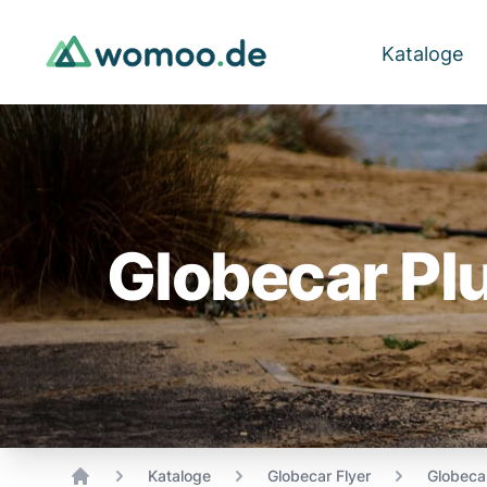
Kataloge
Globecar Pl
Kataloge
Globecar Flyer
Globeca