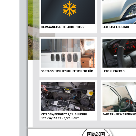
KLIMAANLAGE IM FAHRERHAUS
LED-TAGFAHRLICHT
SOFTLOCK SCHLIESSHILFE SCHIEBETÜR
LEDERLENKRAD
CITROËN/PEUGEOT 2,2 L BLUEHDI
FAHRERHAUSVERDUNKE
102 KW/140 PS - 3,5 T LIGHT