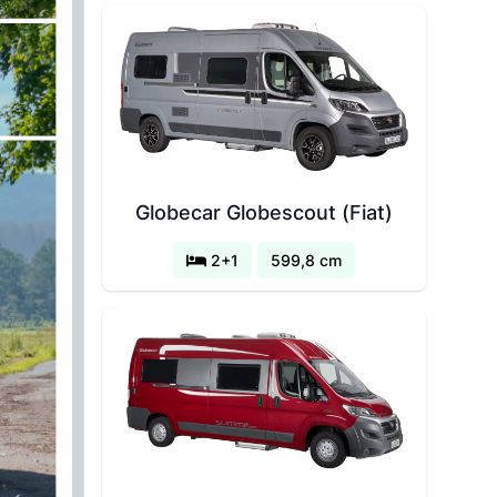
Globecar Globescout (Fiat)
2+1
599,8 cm