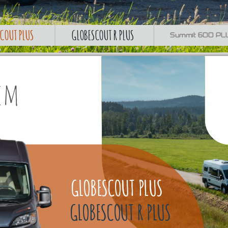
GLOBESCOUT R PLUS
COUT PLUS 
Summit 6OO PL
lem
GLOBESCOUT  PLUS
GLOBESCOUT  R  PLUS