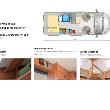
etrenntes Bad
ruppe für bis zu vier      
nde Dachstaukästen über  
tt
5.99 m
Geräumige Küche
Schränke und Schubladen bieten Platz für alle 
hlafen
Großes Duschbad
Utensilien
im Heck
Komfort fast wie zu Hause