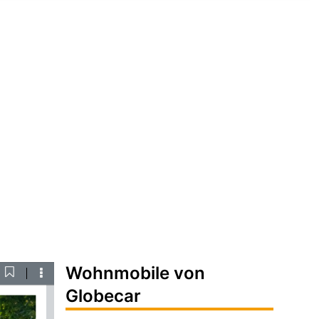
Wohnmobile von
Current
ownload
Tools
View
Globecar