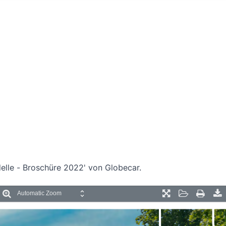
elle - Broschüre 2022' von Globecar.
oom
Zoom
Presentation
Open
Print
D
ut
In
Mode