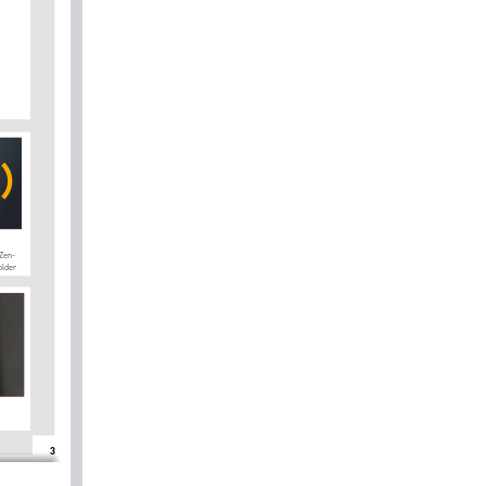
 Zen
-
older 
3