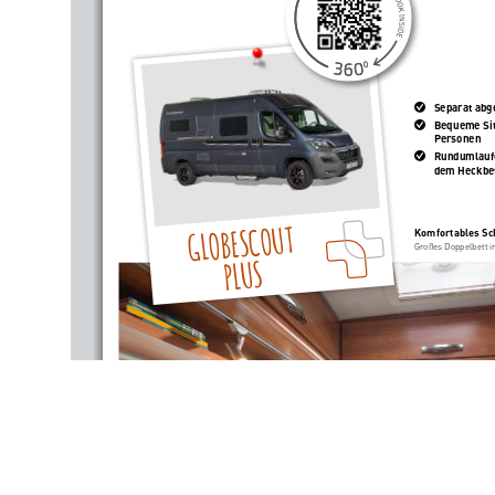
Separat abg

Bequeme Sitzg

        Personen
Rundumlaufe

dem Heckbe
GLOBESCOUT 
Komfortables Sc
Großes Doppelbett 
PLUS