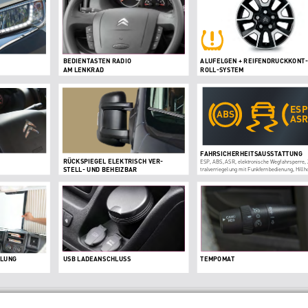
BEDIENTASTEN RADIO 
ALUFELGEN + REIFENDRUCKKONT
-
AM LENKRAD
ROLL-SYSTEM
ESP
ABS
ASR
FAHRSICHERHEITSAUSSTATTUNG
RÜCKSPIEGEL ELEKTRISCH VER
-
ESP, ABS, ASR, elektronische Wegfahrsperre,
STELL- UND BEHEIZBAR
tralverriegelung mit Funkfernbedienung, Hillh
LUNG
USB LADEANSCHLUSS
TEMPOMAT