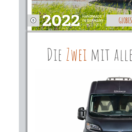
2022
HANDMADE
GLOBES
IN GERMANY
D
SINCE 2004
Die 
Zwei mit al