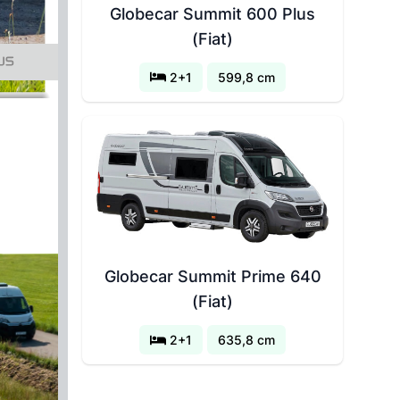
Globecar Summit 600 Plus
(Fiat)
US
2+1
599,8 cm
Globecar Summit Prime 640
(Fiat)
2+1
635,8 cm