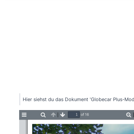
Home
Hier siehst du das Dokument 'Globecar Plus-Mod
of 16
Toggle
Find
Previous
Next
Z
Sidebar
O