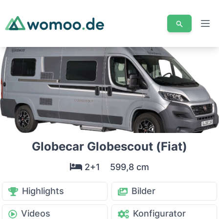
Men
Globecar Globescout (Fiat)
2+1
599,8 cm
Highlights
Bilder
Videos
Konfigurator