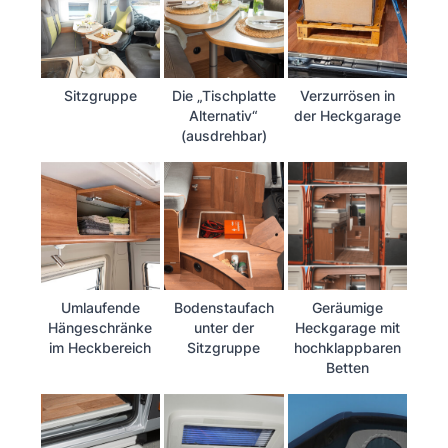
Sitzgruppe
Die „Tischplatte
Verzurrösen in
Alternativ“
der Heckgarage
(ausdrehbar)
Umlaufende
Bodenstaufach
Geräumige
Hängeschränke
unter der
Heckgarage mit
im Heckbereich
Sitzgruppe
hochklappbaren
Betten