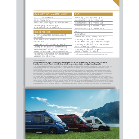
GAS, HEIZUNG, WASSER, KLIMA
BAD
ca. 112 L Frischwassertank
Toilette Typ 1, Typ 2, Typ 3 oder Typ 4*
ca. 80 L Abwassertank 
Kassetten-Toilette Typ 1 – Thetford C403
Truma Combi 4 Heizung (inkl. 10 L-Wasserboiler)
Kassetten-Toilette Typ 2 – Thetford C223
Fließendes Kalt- und Warmwasser in 
Kassetten-Toilette Typ 3 – Dometic CT 4050
Küche und Bad, inklusive Mischbatterie
Kassetten-Toilette Typ 4* – Thetford C403
Spiegel 
KÜCHENBEREICH
Spiegelschrank
2-Flammen-Gasherd mit Glasabdeckung und 
Seperate Duscharmatur Bad Typ 1 und Typ 2
Piezozünder
Bemerkung: Bei den Modellen Helios und
Edelstahl-Spülbecken mit Glasabdeckung und 
Apollo Toiletten Typ 1, Typ 2, oder Typ 4* möglich
Mischbatterie
90L Kompressorkühlschrank (Helios, Apollo)
Bemerkung: Bei den Modellen Dionysus und For
Two nur Toilette Typ 1 möglich
Arbeitsplatte mit großer seitlicher Erweiterung
Bemerkung: Bei den Modellen Ares und
Bemerkung: Bei den Modellen Ares, Dionysus, 
Kronos nur Toilette Typ 3 möglich
Kronos 75L ausziehbarer Kompressorkühlschrank
Glasvitrine in Küchenbereich (nicht moglich beim 
* Bad Typ 4 mit schwenkbarem Waschbecken Aufpreis 499 EUR.
Apollo mit 150l Kuhlschrank)
Technische Richtlinien
Robeta - Kastenwagen haben 7 Jahre Garantie auf Dichtigkeit und auf den Möbelbau jährliche Prüfung – bitte Garantieheft
beachten; sowie eine 24 Monate Gewährleistung auf Fahrzeug; technische Geräte - jeweilige Herstellergarantie.
Maß- und Gewichtsangaben bewegen sich durch die Verwendung natürlicher Rohstoffe innerhalb möglicher Toleranzen von +/-5 %. Durch An-, Um- oder
Einbauten in nicht autorisierten Werkstätten gefährden Sie Ihre Sicherheit und riskieren den Verlust der allgemeinen Betriebserlaubnis und der Robeta-
Gewährleistung.
Lassen Sie deshalb Reparaturen oder Nachrüstungen bei einem autorisierten Robeta-Fachhändler durchführen. Nachträgliche Umund Einbauten, soweit
diese technisch möglich sind, erfordern zusätzliche Montage und Materialkosten. In Einzelfällen kann es zum gegenseitigen Ausschluss von Sonderwunsch-
Kombination kommen. Technische Änderungen in der Konstruktion, Farbe und Ausstattung behält sich Robeta vor verfügbarheit. Irrtümer und Änderungen
von Konstruktion, Ausstattung und Sonderausstattung vorbehalten. Der Inhalt entspricht dem Stand der Drucklegung im Februar 2022.
Die Preisliste ist ab dem 1.3.2022 gültig. Alle Preise in Euro. Die Abbildungen im Robeta Prospekt können Sonderausstattungen aufweisen. Irrtümer und
Druckfehler behalten wir uns vor.Wegen Aufgrund der Marktsituation behalten wir uns Preisänderungen vor, fragen Sie daher Ihren nächsten Händler 
nach den aktuell gültigen Preisen. Erläuterung zu den Gewichtsangaben für Ihren Robeta: Der Gesetzgeber hat geregelt, dass als Gewichtsangabe eines 
Reisemobils die „Masse im fahrbereiten Zustand“ und die „Zulässige Gesamtmasse“ angegeben werden muss. Die Masse in fahrbereitem Zustand ist durch 
die Verordnung (EU) Nr. 1230/2012 inkl. Grundausstattung (Fahrer 75 kg, 90 % Kraftstoff, 20 Liter Frischwassertank, eine Gasflasche Alu und elektrisches 
Anschlusskabel) in der Serienausstattung definiert. Die Masse in fahrbereitem Zustand ändert sich durch den Einbau von Zubehör und Sonderausstattung.
art
HELIOS 