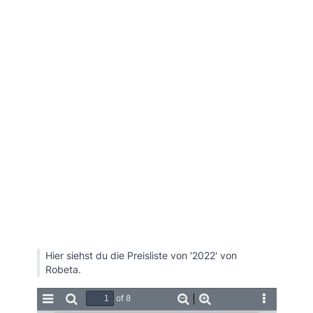
Hier siehst du die Preisliste von '2022' von
Robeta.
of 8
Toggle
Find
Zoom
Zoom
Tools