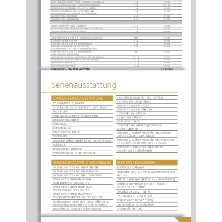
Reiner Sinus Wechselrichter 1500W / 3000W mit Bypassfunktion  
4 kg
799 EUR
2,999 EUR
Reiner Sinus Wechselrichter 2000W / 4000W mit Vorrangschaltung
5 kg
1,299 EUR
2,799 EUR
Kaffeemaschine  ESE Pad Maschine 12V /230V  mit Halterung   
1 kg
449 EUR
Elektrische Beinauflage für Fahrer- oder Beifahrersitz
5 kg
699 EUR
1,799 EUR
mit Fernbedienung (pro Stück) (nicht für Doppelsitzbank)
Elektrisches Ventil Abwassertank
2 kg
299 EUR
249 EUR
Elektrisches Ventil Frischwassertank
2 kg
299 EUR
599 EUR
399 EUR
SICHERHEIT
Standard Alarmsystem Thitronik (nur Türen)
2 kg
649 EUR
799 EUR
Premium Alarmsystem Thitronik (Türen / Fenster / Gaswarner)
3 kg
999 EUR
499 EUR
Thitronik Profinder mit Abschaltvorrichtung
2 kg
699 EUR
FENSTER (PRO STUCK)
499 EUR
Seitenfenster 900 mm x 400 mm (Schlafbereich Beifahrerseite)
10 kg
559 EUR
1,399 EUR
Heckfenster 500 mm x 450 mm
6 kg
449 EUR
499 EUR
Dachfenster 400 mm x 400 mm im Küchenbereich
5 kg
349 EUR
499 EUR
Elektrischer Dachventilator 400 mm x 400 mm 
+2 kg
699 EUR
mit Fernbedienung / mit Licht / mit Verdunkelungsrollo
249 EUR
Dachfenster 500 mm x 700 mm im Schlafbereich 
+3 kg
429 EUR
(anstatt 400 mm x 400 mm Serie)
499 EUR
Seitenfolierung Fensterlinie Graphite Metallic MAT mit Weltkugel
0,5 kg
799 EUR
349 EUR
Seitenfolierung Fensterlinie Carbon Schwarz mit Weltkugel
0,5 kg
799 EUR
1,799 EUR
Sportfolierung Schwarz/Grau
1,0 kg
999 EUR
Sportfolierung Graphite/Grau
1,0 kg
999 EUR
1,299 EUR
Dokumente / TÜV und Vorfracht
Serienausstattung
Elektrische Einstiegstufe - 700 mm Thule
CHASSIS-SERIENAUSSTATTUNG 
Lattenrost mit Lounge Funktion 
15" Stahlräder 215/70/R15C
In Leder verkleidete Hecktür
16'' Stahlräder 225/75/R16 beim Heavy Chassis
In Leder verkleidete Schiebetür
ABS, ESP, ASR
Schubladen mit Softclose
Fahrer und Beifahrersitz höhenverstellbar
Klappen mit Softclose
Elektrische Fensterheber
Druckwasserpumpe
Fahrerairbag
Schubladen mit Vollauszug und stabilen 
Kraftstofftank 90L
Möbelscharnieren
Robeta Fahrerhausmatte
Bemerkung: Modelle Ares und Kronos Dachluke 
280mm x 280mm Toilettenraum
Servolenkung
Bemerkung: Modelle Ares und Kronos Fenster Seitz 
Verkleidete Drehkonsole für Fahrer- und Beifahrersitz
S4 Deluxe an der Dinette 700mm x 400mm
Tagfahrlicht
Bemerkung: Beim Modell Family entfällt 
Wegfahrsperre - Hill holder
Seitenfenster im Schlafbereich
Zentralverriegelung mit Fernbedienung
SERIENAUSSTATTUNG WOHNRAUM
ELEKTRO UND MEDIEN 
Dachluke 400 mm x 400 mm Wohnraum
Bordbatterie 92Ah AGM
Dachluke 400 mm x 400 mm Bettbereich
Stromversorgung: 230-V-Euro-Außenanschluss 230V 
und 12 V
Dachluke 400 mm x 400 mm Toilettenraum
Fenster Seitz S4 DELUXE Privacy Black
Innenbeleuchtung komplett in 12 V / LED-Ausführung
an der Dinette 900 mm x 500 mm
Bedienteil mit Anzeige für Strom / Wasser / 
Fenster Seitz S4 DELUXE Privacy Black 
Batterie EBL 211 SCHAUDT
an Schiebetür 900 mm x 500 mm
Steckdose 2x 230 V in Küche
Fenster Seitz S4 DELUXE Privacy Black
TV / Antenne / 12 V Anschluss
im Schlafbereich Fahrerseite 900 mm x 400 mm
Hauptschalter Stromversorgung
Kältebrückefreie Isolierung 25 mm Armaflex EPE an 
Alle Spotlichter mit Touchschalter
Seitenwänden, Decke, Hecktür sowie Schiebetür
Ambientebeleuchtung
Ausstellfenster mit Druckknopfverriegelung 