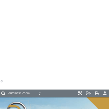
ta.
oom
Zoom
Presentation
Open
Print
D
ut
In
Mode