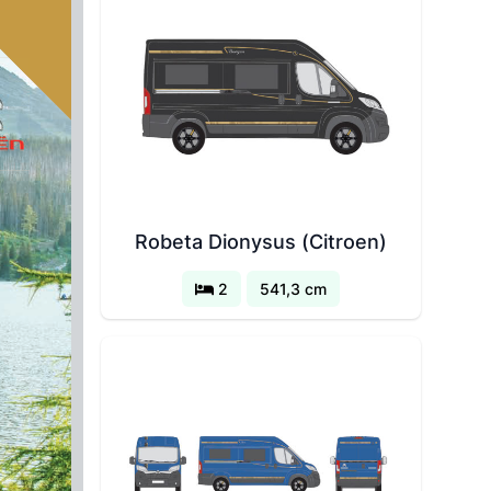
Robeta Dionysus (Citroen)
2
541,3 cm