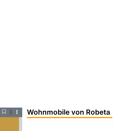
Wohnmobile von Robeta
Current
ownload
Tools
View