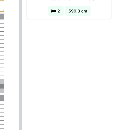
2
599,8 cm