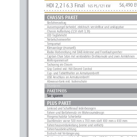
HDI 2,2 l 6.3 Final  
56,49
165 PS/121 KW
CHASSIS PAKET 
Beifahrerairbag
Aussenspiegel beheitzt, elektrisch verstellbar und anklappbar
Chassis Auflastung (3,5t statt 3,3t)
LED Tagfahrlicht
Nebelscheinwerfer
Tempomat
Klimaanlage (manuell)
Radio-Vorbereitung mit DAB Antenne und Frontlautsprecher
Captain Chair Sitze mit verkleideter Drehkonsole und zwei Armlehnen
Reifenpannenset
Tachoring im Chrom
Grip Control inkl. Hill Decent Control
Cup- und Tabletthalter an Armaturenbrett
USB Anschluss an Armaturenbrett
Abwassertank inkl. Isolierschale
Einzelpreis
PAKETPREIS
Sie sparen
PLUS PAKET
Lenkrad und Schaltknauf lederbezogen
Fahrer und Beifahrersitz im Wohnraumdesign
Fliegenschutztür Schiebetür
Dachfenster vorne 500 mm x 700 mm statt 400 mm x 400 mm
Fahrerhausverdunkelung (vorne und seitlich)
Fahrerhausbeleuchtung
Esstisch mit Verlängerung