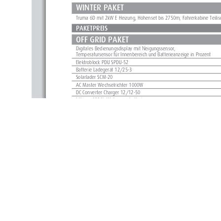
WINTER PAKET
Truma 6D mit 2kW E Heizung, Höhenset bis 2750m, Fahrerkabine Teiliso
PAKETPREIS
OFF GRID PAKET
Digitales Bedienungsdisplay mit Neigungssensor, 
Temperatursensor für Innenbereich und Batterieanzeige in Prozent
Elektroblock PDU SPDU-52
Batterie Ladegerät 12/25-3
Solarlader SCM-20
AC Master Wechselrichter 1000W
DC Converter Charger 12/12-50
Lithium 100Ah Wohnraumbatterie
PAKETPREIS
OFF GRID PAKET OHNE GAS
Off Grid Paket
Kochfeld mit Induktion (2x800W) + Wechselrichter 2000W +  
Lithium 200Ah Wohnraumbatterie
PAKETPREIS
ALLRAD OPTIONEN