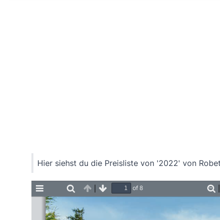
Home
Hier siehst du die Preisliste von '2022' von Robe
of 8
Toggle
Find
Previous
Next
Z
Sidebar
O