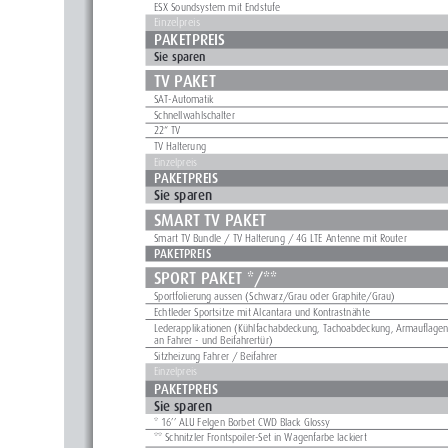
ESX Soundsystem mit Endstufe
Einzelpreis
PAKETPREIS
Sie sparen
TV PAKET
SAT-Automatik
Schnellwahlschalter
22“ TV
TV Halterung
Einzelpreis
PAKETPREIS
Sie sparen
SMART TV PAKET
Smart TV Bundle / TV Halterung / 4G LTE Antenne mit Router
PAKETPREIS
SPORT PAKET */** 
Sportfolierung aussen (Schwarz/Grau oder Graphite/Grau)
Echtleder Sportsitze mit Alcantara und Kontrastnähte
Lederapplikationen (Kühlfachabdeckung, Tachoabdeckung, Armauflagen
an Fahrer - und Beifahrertür)
Sitzheizung Fahrer / Beifahrer
Einzelpreis
PAKETPREIS
Sie sparen
* 16’’ ALU Felgen Borbet CWD Black Glossy
** Schnitzler Frontspoiler-Set in Wagenfarbe lackiert