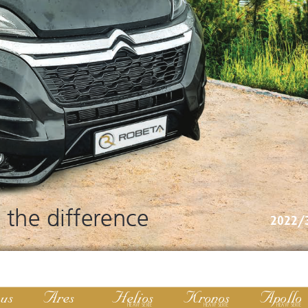
 the difference
2022/
us
Ares
Helios
Kronos
Apollo
HEAVY SERIE
HEAVY SERIE
HEAVY SERIE