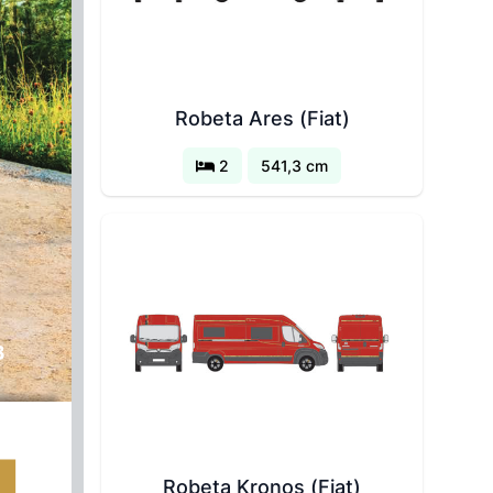
Robeta Ares (Fiat)
2
541,3 cm
3
Robeta Kronos (Fiat)