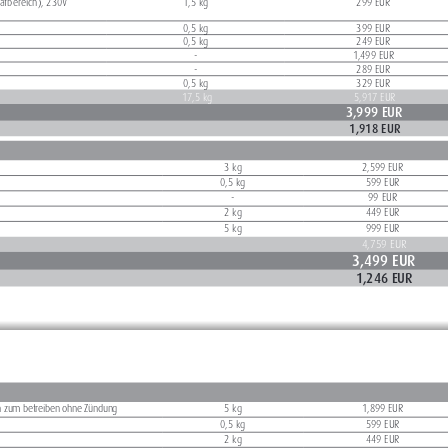
afbereich), 230V 
1,5 kg
299 EUR 
0,5 kg
399 EUR 
0,5 kg
249 EUR 
-
1,499 EUR 
-
289 EUR 
0,5 kg
329 EUR 
17,5 kg
5,917 EUR 
3,999 EUR
1,918 EUR 
3 kg
2,599 EUR
0,5 kg
599 EUR
-
99 EUR
2 kg
449 EUR
5 kg
999 EUR
4,759 EUR
3,499 EUR
1,246 EUR
on zum betreiben ohne Zündung
5 kg
1,899 EUR
0,5 kg
599 EUR
2 kg
449 EUR