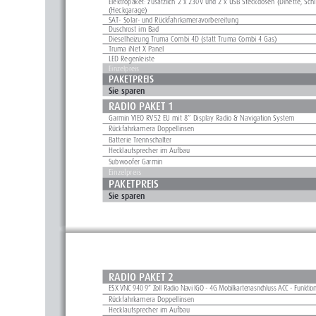
Elektropaket: zusätzlich 2 x 230V und 2 x USB Steckdosen (Dinette, Schl
(Heckgarage) 
SAT- Solar- und Rückfahrkameravorbereitung 
Duschrost im Bad 
Dieselheizung Truma Combi 4D (statt Truma Combi 4 Gas)
Truma iNet X Panel      
LED Regenleiste
Einzelpreis
PAKETPREIS
Sie sparen
RADIO PAKET 1
Garmin VIEO RV52 EU mit 8’’ Display Radio & Navigation System
Rückfahrkamera Doppellinsen
Batterie Trennschalter
Hecklautsprecher im Aufbau
Subwoofer Garmin
Einzelpreis
PAKETPREIS
Sie sparen
RADIO PAKET 2
ESX VNC 940 9” Zoll Radio Navi IGO - 4G Mobilkartenasnchluss ACC - Funkti
Rückfahrkamera Doppellinsen
Hecklautsprecher im Aufbau