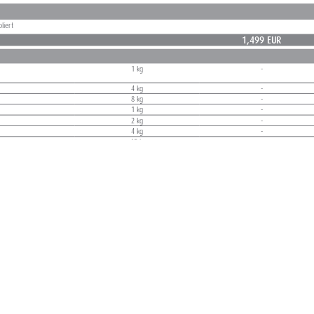
liert
1,499 EUR
1 kg
-
4 kg
-
8 kg
-
1 kg
-
2 kg
-
4 kg
-
-15 kg
-
5 kg
-
3,999 EUR
5 kg
3,999 EUR
5 kg
3,000 EUR
6,999 EUR