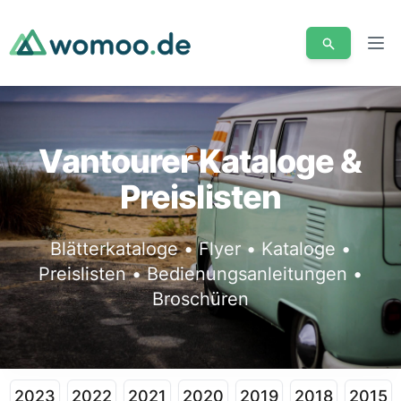
Men
Vantourer Kataloge &
Preislisten
Blätterkataloge • Flyer • Kataloge •
Preislisten • Bedienungsanleitungen •
Broschüren
2023
2022
2021
2020
2019
2018
2015