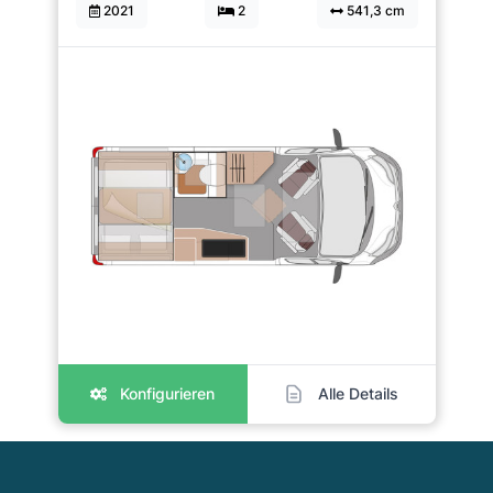
2021
2
541,3 cm
Konfigurieren
Alle Details
Footer