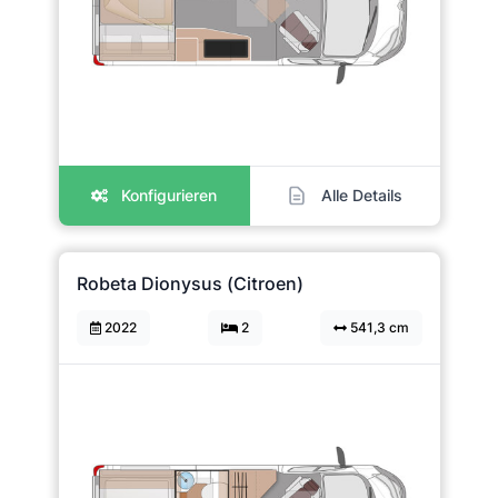
Konfigurieren
Alle Details
Robeta Dionysus (Citroen)
2022
2
541,3 cm