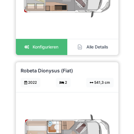
Konfigurieren
Alle Details
Robeta Dionysus (Fiat)
2022
2
541,3 cm