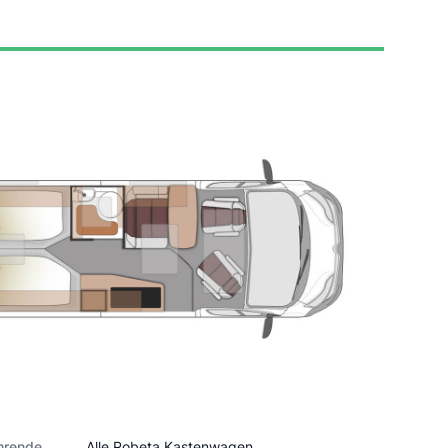
hrende
Alle Robeta Kastenwagen