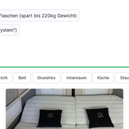
 Flaschen (spart bis 220kg Gewicht)
System")
icht
Bett
Grundriss
Innenraum
Küche
Stau