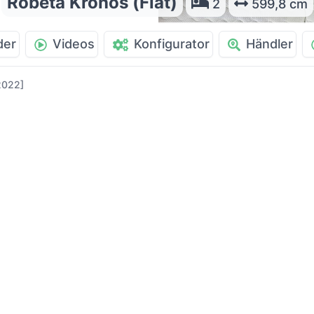
Robeta Kronos (Fiat)
2
599,8 cm
der
Videos
Konfigurator
Händler
 2022]