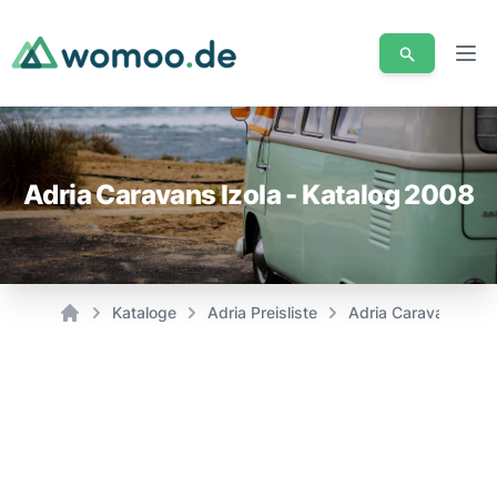
Men
Adria Caravans Izola - Katalog 2008
Kataloge
Adria Preisliste
Adria Caravans Izol
Home