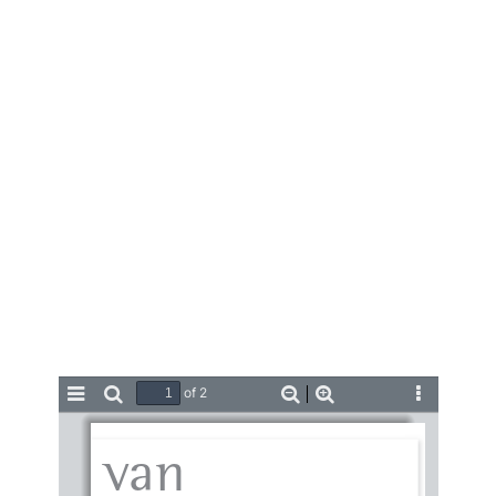
of 2
Toggle
Find
Zoom
Zoom
Tools
Sidebar
Out
In
van