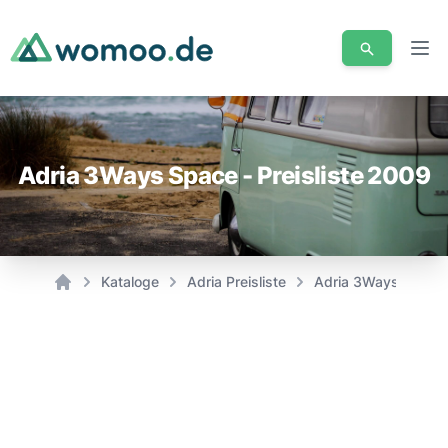
Men
Adria 3Ways Space - Preisliste 2009
Kataloge
Adria Preisliste
Adria 3Ways Space -
Home