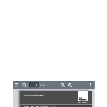
of 2
Toggle
Find
Zoom
Zoom
Tools
Sidebar
Out
In
Preisliste Adria Caravans
living in motion
ALPINA 
-
DER VIERJAHRESZEITEN CARAVAN