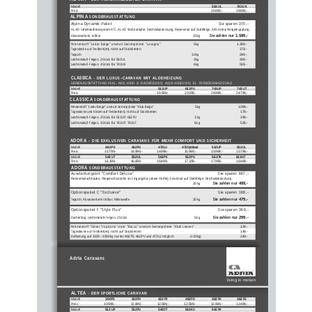
Modell 
563 UL
743 UK
Preis 
25.990,-
29.990,-
ALPINA
SONDERAUSSTATTUNG
Alpina Dynamik-Paket  
Sie sparen 370,- 
AL-KO Fahrstabilitätssystem ATC, AL-KO Stoßdämpfer, Deichselabdeckung, Reserverad auf Stahlfelge, AKS Antischlingerkupplung,
Sie zahlen nur 1.599,-
Abwassertank, rollbar
35 kg
Polsterstoff ”Leder Beige” anstatt Serienpolster ”Lavagna” 
5 kg
1.
399,-
Tagesdecke auf Festbett(en), nicht auf Stockbetten
179,-
Teppich
10 kg
299,-
Leichtmetall-Felgen, 2 Stück für 563 UL
3 kg
299,-
Leichtmetall-Felgen, 4 Stück für 743 UK
6 kg
539,-
CLASSICA 
- 
DER LUXUS-CARAVAN MIT ALDEHEIZUNG
SERIENAUSSTATTUNG INKL. AKS; HEKI 2; DACHRELING; ALDE-HEIZUNG; EL. FUßBODENHEIZUNG
Modell 
513 UP
613 PU
743 UP
743 UT
Preis                                                                                      19.599,-
23.399,-
24.999,-
24.799,-
CLASSICA
SONDERAUSSTATTUNG
Polsterstoff ”Leder Beige” anstatt Serienpolster ”Klub Beige”
5 kg
1.099,-
Tagesdecke und Kissen auf Festbett(en), nicht auf Stockbetten
179,-
Leichtmetall-Felgen, 2 Stück für 513 UP, 613 PU
3 kg
299,-
Leichtmetall-Felgen, 4 Stück für 743 UP, 743 UT
6 kg
539,-
ADORA
- DIE EXKLUSIVEN CARAVANS FÜR MEHR COMFORT UND SICHERHEIT
Modell
462 PS
462 PU
472 LU
472 
512 UP
512 UL
Optiload
Preis                             15.799,-
14.999,-
14.999,-
15.999,-
15.999,-
15.799,-
Modell 
542 UT
552 UL
563 PK
563 PU
563 TK
613 HT
Preis                             16.199,-
16.899,-
16.899,-
17.399,-
17.999,-
16.499,-
ADORA
SONDERAUSSTATTUNG 
Ausstattungskit ”Comfort Deluxe” 
Sie sparen 667,- 
Panoramadachhaube; Fliegenschutzrollo an Eingangstür (obere Hälfte); Ersatzrad auf Stahlfelge; Deichselabdeckung
Sie zahlen nur 499,-
20 kg
Optionspaket C ”Exclusive”
Sie sparen 168,- 
Sie zahlen nur 479,-
Teppich; Abwassertank rollbar; Mikrowelle
20 kg
Optionspaket F ”Style Plus” 
Sie sparen 369,- 
Sie zahlen nur 299,-
Dachreling; Leichtmetall-Felgen, 2 Stück
5 kg
Polsterstoff ”Silver Tropicano” oder ”Bocca” anstatt Serienpolster ”Klub Leaves”
129,-
Tagesdecke auf Festbett(en), nicht auf Stockbetten
149,-
Auflastung auf 1300  – 1500 kg nur bei 462 PS, 462 PU und 472 LU möglich
(+30 kg) 
249,-
Adria Caravans
living in motion
ALTEA
- 
DER SPORTLICHE CARAVAN
Modell 
390 PS
432 PH
432 PX
462 PD
462 PK
462 PS
Preis                            10.999,-
11.999,-
12.599,-
12.599,-
12.599,-
12.499,-
Modell 
512 UP
512 PU
542 DT
542 KU
542 PK