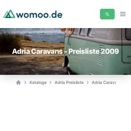
Men
Adria Caravans - Preisliste 2009
Kataloge
Adria Preisliste
Adria Caravans - Pr
Home