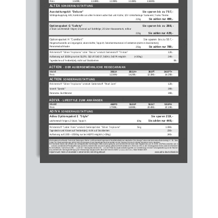
Preis                            13.499,-
13.699,-
13.999,-
13.699,-
13.699,-
ALTEA
SONDERAUSSTATTUNG 
Ausstattungskit ”Deluxe”
Sie sparen bis zu 757,-
Schlingerkupplung AKS; Kombirollos an allen Fenstern außer Bad und Küche; 12 V-Umluftanlage Trumavent; Truma Therme
Sie zahlen nur 499,-
22 kg
Optionspaket G ”Safety” 
Sie sparen bis zu 288,- 
2 Stück Leichtmetall-Felgen; Ersatzrad auf Stahlfelge; 20 Liter Abwassertank, rollbar
Sie zahlen nur 429,-
22 kg
Optionspaket H ”Comfort” 
Sie sparen bis zu 557,- 
Fliegenschutzrollo an Eingangstür, obere Hälfte; Teppich; Federkernmatratze in Festbetten (nicht in Stockbetten); 
Panoramadachhaube
Sie zahlen nur 789,-
25 kg
Polsterstoff ”Silver Tropicano” oder ”Bocca” anstatt Serienstoff ”Tristan”
129,-
Auflastung auf 1500 kg nur bei 512 PU, 512 UP, 542  DT, 542 KU, 542 PK möglich
(+30 kg) 
249,-
Tagesdecke auf Festbett(en), nicht auf Stockbetten
99,-
ACTION
- 
DER AUßERGEWÖHNLICHE REISECARAVAN
Modell 
361 LH
361 LH+
361 PT
361 PT+
Preis                                                                                      12.399,-
14.299,-
12.399,-
14.299,-
ACTION
SONDERAUSSTATTUNG 
Polsterstoff ”Silver Tropicano” anstatt Serienstoff ”Pearl Jam”
129,-
Vorzelt ”Spezial” 
399,-
Panorama-Dachfenster
399,-
ADIVA
- 
LIFESTYLE ZUM ANHÄNGEN
Modell
462 PD
512 UP
513 LT
553 PH
Preis                                                                                     17.999,-
18.999,-
20.499,-
22.199,-
ADIVA
SONDERAUSSTATTUNG
Adiva Optionspaket E ”Style” 
Sie sparen 219,- 
Sie zahlen nur 449,-
Leichtmetall-Felgen, 2 Stück; Teppich
10 kg
Polsterstoff ”Leder Fiore” anstatt Serienpolster ”Silver Tropicano”
5 kg
1.099,-
Tagesdecke und Kissen auf Festbett(en), nicht auf Stockbetten
239,-
Auflastung auf 1300  – 1500 kg nur bei 462 PD möglich (+30 kg)
249,-
Alle Angaben ohne Gewähr. Technische Änderungen, Weiter- und Neuentwicklungen sowie Druckfehler/Irrtümer vorbehalten. Die zuläs
sige Toleranz der technischen Daten beträgt +/- 5%. Beim
Einbau von Zusatzausstattungen erhöht sicht das Leergewicht und dementsprechend vermindert sich die Zuladung. Maximal zulässige
 Achslasten sind zu beachten. 
Mit Erscheinen dieser Liste verlieren alle vorhergehenden ihre Gültigkeit. Diese Liste ist gültig bis zum Erscheinen einer neue
n Liste, längstens bis zum 31.5.2010. Alle Preise verstehen sich in
€
  und sind unverbindliche Preisempfehlungen ab Werk und beinhalten die zurzeit gültige, gesetzliche Mehrwertsteuer in Höhe von 
19%. Zu den Fahrzeugpreisen fallen zusätzliche Gebühren
€
€
für die Vorfracht, Fracht, Maut (599,- 
 ) und TÜV,  Fahrzeugdokumente (109,- 
 ) an. Die Preise für Zusatzausstattung gelten nur in Verbindung mit einer Fahrzeugbestellung und bei Realisie-
rung während der Fahrzeugneufertigung. Die Wasseranlage entspricht dem Stand der Technik 10/2007. 
. Stand Oktober 2009
(Directive 2007/72/EC)
Import durch Reimo Reisemobil-Center GmbH, 63329 Egelsbach
www.adria-deutschland.de