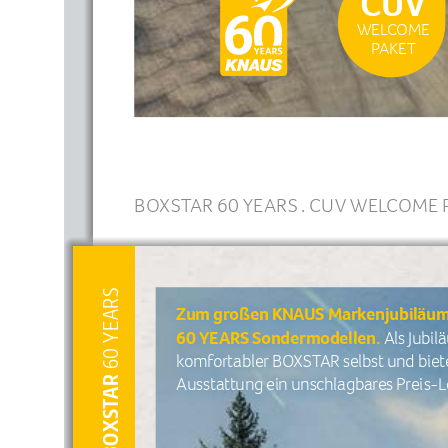
WELCOME
PAK E T
BOXSTAR 60 YEARS . CUV WELCOME 
 60 YEARS
Zum großen KNAUS Markenjubiläum p
60 YEARS Sondermodellen.
 Als Jubil
komfortabler BOXSTAR selbst und biete
Ausstattung ein unschlagbares Preis-L
BOX STA R