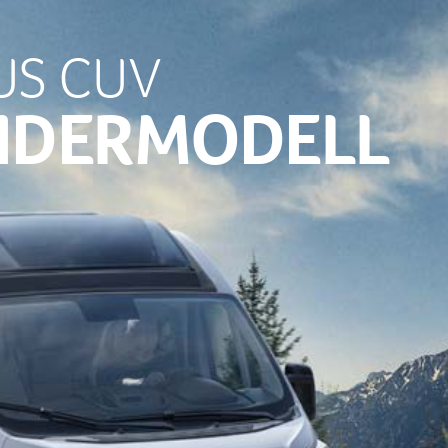
US CUV
NDERMODELL