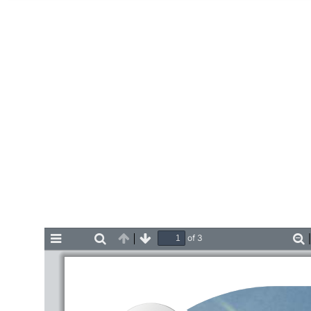
Home
of 3
Toggle
Find
Previous
Next
Z
Sidebar
O