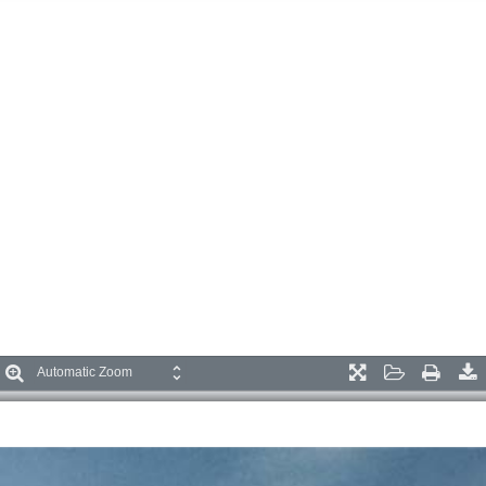
oom
Zoom
Presentation
Open
Print
D
ut
In
Mode