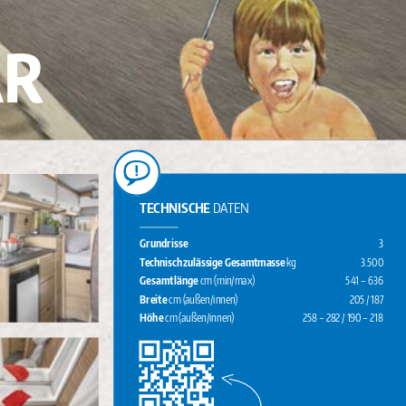
 R
TECHNISCHE 
DATEN
Grundrisse
3
Technisch zulässige Gesamtmasse 
kg
3.500
Gesamtlänge 
cm (min/max) 
541 – 636
Breite 
cm (außen/innen) 
205 / 187
Höhe 
cm (außen/innen) 
258 – 282 / 190 – 218