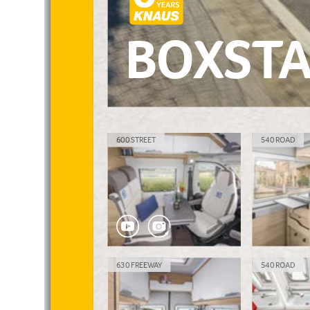
B OX S TA
600 STREET
540 ROAD
630 FREEWAY
540 ROAD