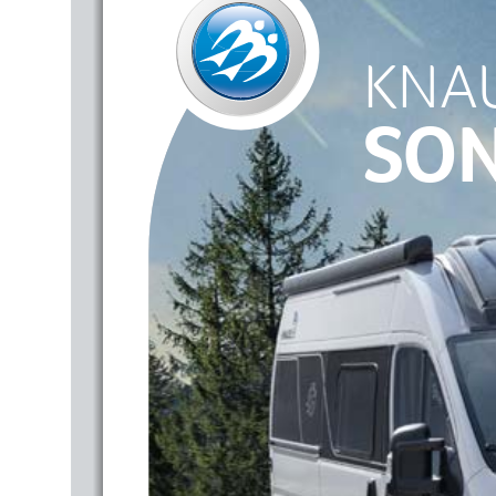
KNA
SO