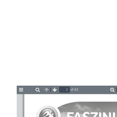
Home
of 32
Toggle
Find
Previous
Next
Z
Sidebar
O
FASZIN