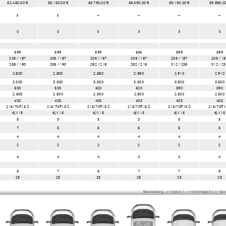
52.450,00 €
53.130,00 €
55.790,00 €
56.090,00 €
59.190,00 €
59.890,0
s
s
–
–
–
–
o
o
s
s
s
s
599
599
599
636
599
599
205 / 187
205 / 187
205 / 187
205 / 187
205 / 187
205 / 1
258 / 190
258 / 190
282 / 218
282 / 218
312 / 238
312 / 2
2.800
2.800
2.880
2.980
2.910
2.910
3.300
3.300
3.500
3.500
3.500
3.500
500
500
620
520
590
590
2.500
2.500
2.500
2.500
2.500
2.500
403
403
403
403
403
403
215/70R15 C
215/70R15 C
215/70R15 C
215/70R15 C
215/70R15 C
215/70R1
6J x 15
6J x 15
6J x 15
6J x 15
6J x 15
6J x 15
5
3
5
3
5
5
7
5
5
5
5
5
4
4
4
4
4
4
2
2
2
2
2
2
4
4
4
4
4
4
5
7
5
7
7
9
25
25
25
25
25
25
Beschreibung:  o = Option  |  – = nicht möglich  |  s = Seri