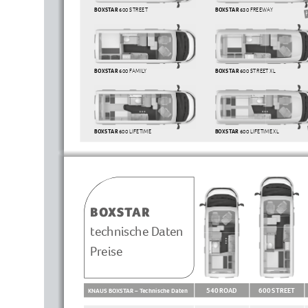
BOXSTAR
 600 STREE T
BOXSTAR
 630 F RE E WAY
BOXSTAR
 600 FAMILY
BOXSTAR
 600 STREE T XL
BOXSTAR
 600 LIFETIME
BOXSTAR
 600 LIFETIME XL
BOXSTAR
technische Daten
Preise
540 ROAD
600 STREET
KNAUS BOXSTAR – Technische Daten