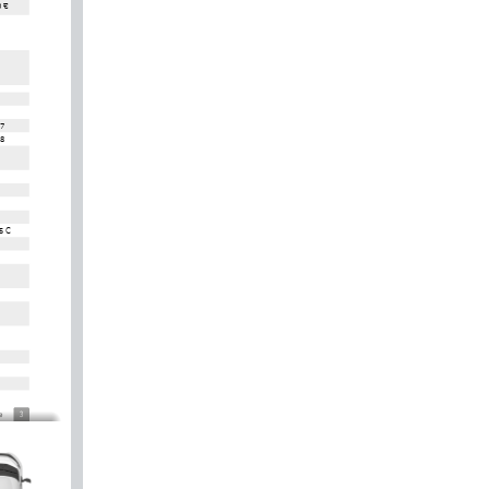
0 €
87
38
5 C
3
e