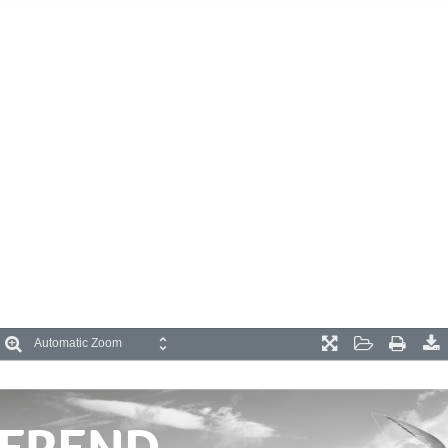
oom
Zoom
Presentation
Open
Print
D
ut
In
Mode
IEREND