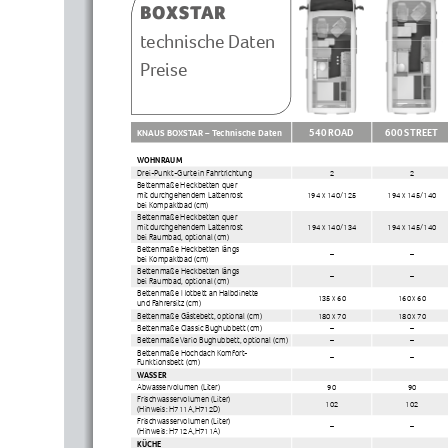
BOXSTAR
technische Daten
Preise
540 ROAD
600 STREET
KNAUS BOXSTAR – Technische Daten
WOHNRAUM
Drei-Punkt-Gurte in Fahrtrichtung
2
2
Bettenmaße Heckbetten quer 
mit durchgehendem Lattenrost 
194 x 140/125
194 x 145/140
bei Kompaktbad (cm)
Bettenmaße Heckbetten quer 
mit durchgehendem Lattenrost 
194 x 140/134
194 x 145/140
bei Raumbad, optional (cm)
Bettenmaße Heckbetten längs 
–
–
bei Kompaktbad (cm)
Bettenmaße Heckbetten längs 
–
–
bei Raumbad, optional (cm)
Bettenmaße Notbett an Halbdinette 
135 x 60
160 x 60
und Fahrersitz (cm)
Bettenmaße Gästebett, optional (cm)
180 x 70
180 x 70
Bettenmaße Classic Bughubbett (cm)
–
–
Bettenmaße Vario Bughubbett, optional (cm)
–
–
Bettenmaße Hochdach Komfort-
–
–
Funktionsbett (cm)
WASSER
Abwasservolumen (Liter)
90
90
Frischwasservolumen (Liter) 
102
102
(Hinweis: H711A,H712D)
Frischwasservolumen (Liter) 
–
–
(Hinweis: H712A,H711A)
KÜCHE