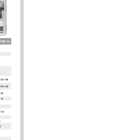
TIME XL
200 x 85
200 x 85
 60
x 70
 130
0
2