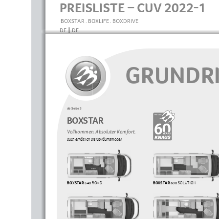
PREISLISTE – CUV 2022-1
BOXSTAR . BOXLIFE . BOXDRIVE
DE || DE
GRUNDRI
ab Seite 3
B OX S TA R
Vollkommen. Absoluter Komfort.
auch erhältlich als Jubiläumsmodell
BOXSTAR
 540 ROAD
BOXSTAR
 600 SOLUTION