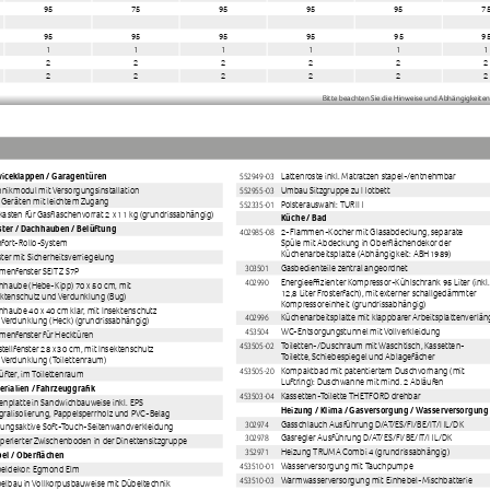
95
75
95
95
95
7
95
95
95
95
95
9
1
1
1
1
1
1
2
2
2
2
2
2
2
2
2
2
2
2
Bitte beachten Sie die Hinweise und Abhängigkeiten 
viceklappen / Garagentüren
552949-03
Lattenroste inkl. Matratzen stapel-/entnehmbar
nikmodul mit Versorgungsinstallation 
552955-03
Umbau Sitzgruppe zu Notbett
 Geräten mit leichtem Zugang
552335-01
Polsterauswahl: TURIN
asten für Gasflaschenvorrat 2 x 11 kg (grundrissabhängig)
Küche / Bad
ster / Dachhauben / Belüftung
402985-08
2-Flammen-Kocher mit Glasabdeckung, separate 
fort-Rollo-System
Spüle mit Abdeckung in Oberflächendekor der 
Küchenarbeitsplatte (Abhängigkeit: ABH1989)
ter mit Sicherheitsverriegelung
303501
Gasbedienteile zentral angeordnet 
menfenster SEITZ S7P
402990
Energieeffizienter Kompressor-Kühlschrank 95 Liter (inkl.
hhaube (Hebe-Kipp) 70 x 50 cm, mit 
12,8 Liter Frosterfach), mit externer schallgedämmter 
ektenschutz und Verdunklung (Bug)
Kompressoreinheit (grundrissabhängig)
haube 40 x 40 cm klar, mit Insektenschutz 
402996
Küchenarbeitsplatte mit klappbarer Arbeitsplattenverlän
 Verdunklung (Heck) (grundrissabhängig)
453504
WC-Entsorgungstunnel mit Vollverkleidung
menfenster für Hecktüren
453505-02
Toiletten-/Duschraum mit Waschtisch, Kassetten-
tellfenster 28 x 30 cm, mit Insektenschutz 
Toilette, Schiebespiegel und Ablagefächer
 Verdunklung (Toilettenraum)
453505-20
Kompaktbad mit patentiertem Duschvorhang (mit 
lüfter, im Toilettenraum
Luftring): Duschwanne mit mind. 2 Abläufen
erialien / Fahrzeuggrafik
453503-04
Kassetten-Toilette THETFORD drehbar
nplatte in Sandwichbauweise inkl. EPS 
Heizung / Klima / Gasversorgung / Wasserversorgung
gralisolierung, Pappelsperrholz und PVC-Belag
302974
Gasschlauch Ausführung D/AT/ES/FI/BE/IT/NL/DK
ungsaktive Soft-Touch-Seitenwandverkleidung
302978
Gasregler Ausführung D/AT/ES/FI/BE/IT/NL/DK
perierter Zwischenboden in der Dinettensitzgruppe
352971
Heizung TRUMA Combi 4 (grundrissabhängig)
el / Oberflächen
453510-01
Wasserversorgung mit Tauchpumpe
eldekor: Egmond Elm
453510-03
Warmwasserversorgung mit Einhebel-Mischbatterie
elbau in Vollkorpusbauweise mit Dübeltechnik