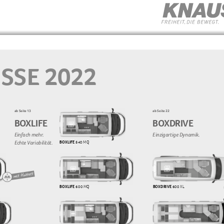
SSE 2022
ab Seite 13
ab Seite 22
BOXLIFE
BOXDRIVE
Einfach mehr. 
Einzigartige Dynamik.
Echte Variabilität.
BOXLIFE
 540 MQ
BOXDRIVE
 600 XL
BOXLIFE
 600 MQ