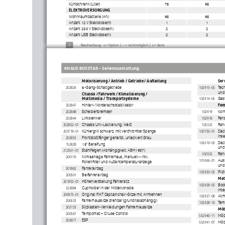
Kühlschrank (Liter)
75
95
ELEKTROVERSORGUNG
Wohnraumbatterie (Ah)
95
95
Anzahl 12 V Steckdose(n)
1
1
Anzahl 230 V Steckdose(n)
2
2
Anzahl USB Steckdose(n)
2
2
4
Beschreibung:  o = Option  |  – = nicht möglich  |  s = Serie
KNAUS BOXSTAR – Serienausstattung
Motorisierung / Antrieb / Getriebe / Auflastung
Ser
202826
6-Gang-Schaltgetriebe
102915-05
Tech
und
Chassis / Fahrwerk / Klimatisierung / 
Multimedia / Transportsysteme
102914-05
Gask
202847
Hinter-/Vorderachsstabilisator
Fen
202848
Scheibenbremsen
102919
Kom
202844
Linkslenker
102918
Fens
202852-01
Chassis Uni-Lackierung: Weiß
102323
Rah
203718-01
Kühlergrill schwarz, mit verchromter Spange
100750-01
Dac
Ins
202853
Frontstoßfänger genarbt, unlackiert Grau
102619-03
Dach
152828
15" Bereifung
und
212561-01
Stahlfelgen (Abhängigkeit: ABH1937)
102922
Rah
200176
Klimaanlage Fahrerhaus, manuell – inkl. 
101666-01
Auss
Pollenfilter und Außentemperaturanzeige
und
201862
Fahrerairbag
102920-03
Pilz
200501
Beifahrerairbag
Mat
201952-01
Höhenverstellung Fahrersitz
102928-03
Bode
222884
Cupholder in der Mittelkonsole
Inte
200975-01
Original FIAT Captainchair-Sitze mit Armlehnen
102927-08
Atm
200633
Fahrerhaussitze drehbar (grundrissabhängig)
102928-10
Tem
202133
Sitzkasten-Verkleidungen Fahrerhaussitze
Möb
200567
Tempomat – Cruise Control
552940-11
Möb
202871
ESP
552941-07
Möb