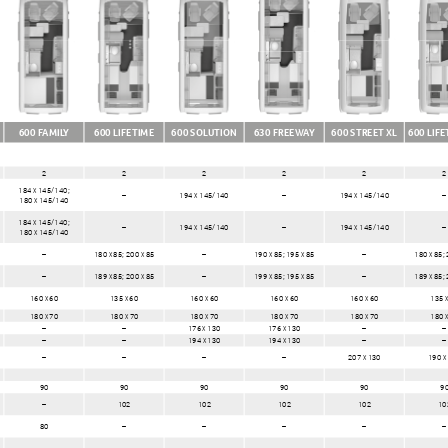
600 FAMILY
600 LIFETIME
600 SOLUTION
630 FREEWAY
600 STREET XL
600 LIFE
2
2
2
2
2
2
184 x 145/140; 
–
194 x 145/140
–
194 x 145/140
–
180 x 145/140
184 x 145/140; 
–
194 x 145/140
–
194 x 145/140
–
180 x 145/140
–
180 x 85; 200 x 85
–
190 x 85; 195 x 85
–
180 x 85; 
–
189 x 85; 200 x 85
–
199 x 85; 195 x 85
–
189 x 85; 
160 x 60
135 x 60
160 x 60
160 x 60
160 x 60
135 x
180 x 70
180 x 70
180 x 70
180 x 70
180 x 70
180 
–
–
176 x 130
176 x 130
–
–
–
–
194 x 130
194 x 130
–
–
–
–
–
–
207 x 130
190 x
90
90
90
90
90
9
–
102
102
102
102
10
80
–
–
–
–
–