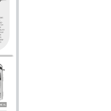
delt 
 
ug- 
rvon 
r 
durch 
nnen 
t 
lb 
dler 
on 
ME XL