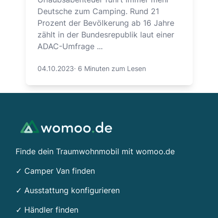
Deutsche zum Camping. Rund 21
Prozent der Bevölkerung ab 16 Jahre
zählt in der Bundesrepublik laut einer
ADAC-Umfrage ...
04.10.2023
·
6 Minuten zum Lesen
Footer
Finde dein Traumwohnmobil mit womoo.de
✓ Camper Van finden
✓ Ausstattung konfigurieren
✓ Händler finden