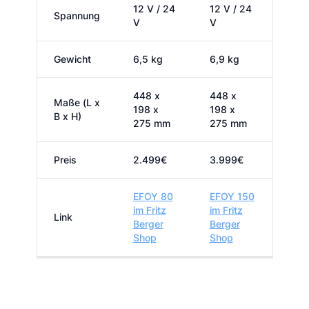
12 V / 24
12 V / 24
Spannung
V
V
Gewicht
6,5 kg
6,9 kg
448 x
448 x
Maße (L x
198 x
198 x
B x H)
275 mm
275 mm
Preis
2.499€
3.999€
EFOY 80
EFOY 150
im Fritz
im Fritz
Link
Berger
Berger
Shop
Shop