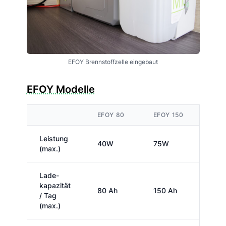
EFOY Brennstoffzelle eingebaut
EFOY Modelle
EFOY 80
EFOY 150
Leistung
40W
75W
(max.)
Lade­
kapazität
80 Ah
150 Ah
/ Tag
(max.)