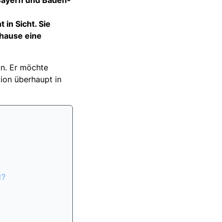
 Bayern und Baden-
in Sicht. Sie
uhause eine
in. Er möchte
ition überhaupt in
l?