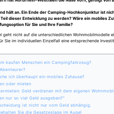
ern hat Nordrhein-Westfalen die Nase vorn, gefolgt von
nd hält an. Ein Ende der Camping-Hochkonjunktur ist nicht 
n Teil dieser Entwicklung zu werden? Wäre ein mobiles Z
ngsoption für Sie und Ihre Familie?
el geht nicht auf die unterschiedlichen Wohnmobilmodelle e
für Sie im individuellen Einzelfall eine entsprechende Invest
rum kaufen Menschen ein Campingfahrzeug?
 Abenteurer?
uche ich überhaupt ein mobiles Zuhause?
fen oder mieten
vermieten: Geld verdienen mit dem eigenen Wohnmobi
an nur so viel Geld ausgeben?"
tscheidung ist nicht nur vom Geld abhängig.
 Behalten Sie die Gesetzeslage im Auge!