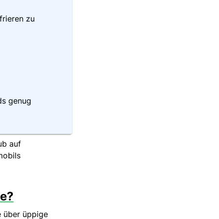
frieren zu
ds genug
ub auf
mobils
se?
e über üppige