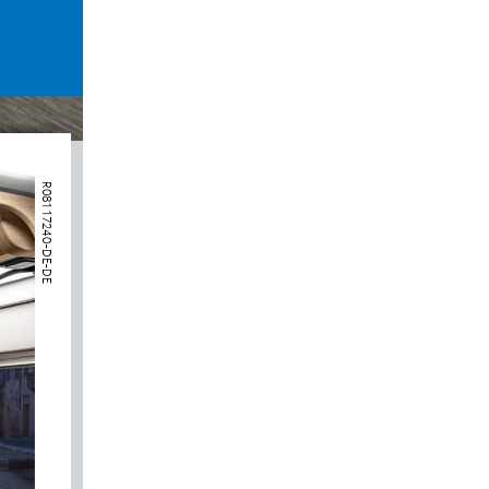
*   Dem Fahrzeug liegt ein Gutschein zum Einlösen des Medikamentensets bei. Das Medikamentenset enthält
Der Gutschein kann daher ausschließlich bei der zuständigen MediKit-Versandapotheke unter www.medikit.sh
Unter www.medikit.shop. erhalten Sie zudem weitere Informationen zu Ihrem MediKit.
 R08117240-DE-DE