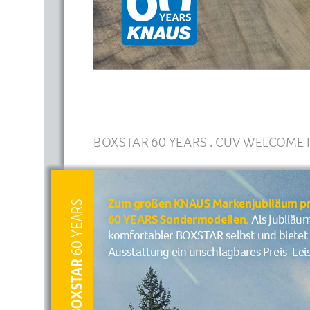
BOXSTAR 60 YEARS . CUV WELCOME 
Zum großen KNAUS Markenjubiläum prof
 60 YEARS
60 YEARS Sondermodellen.
Als Jubiläum
komfortabler BOXSTAR selbst und bietet 
Ausstattung ein unschlagbares Preis-Lei
BOX STA R