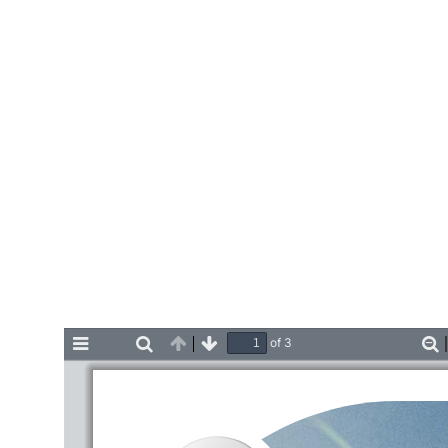
Home
of 3
Toggle
Find
Previous
Next
Z
Sidebar
O