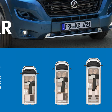
 R
3
00
36
87
18