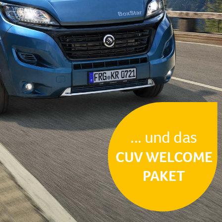
... und das
CUV WELCOME
PAKET