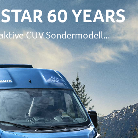
STAR 60 YEARS
raktive CUV Sondermodell...