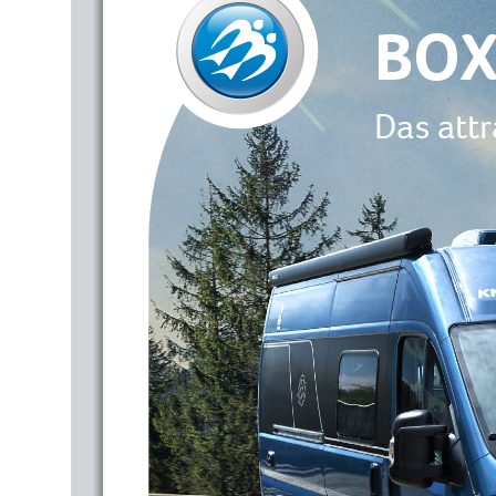
BOX
Das att