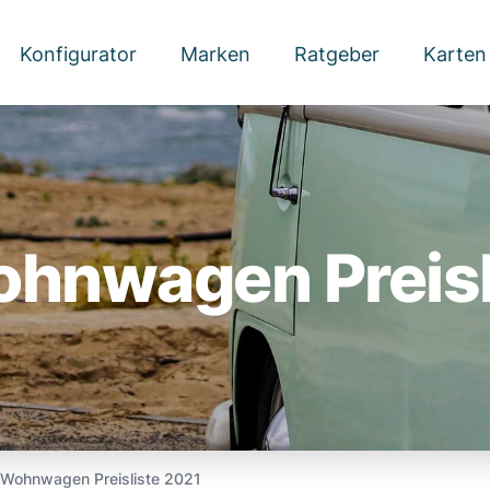
Konfigurator
Marken
Ratgeber
Karten
hnwagen Preisl
Wohnwagen Preisliste 2021