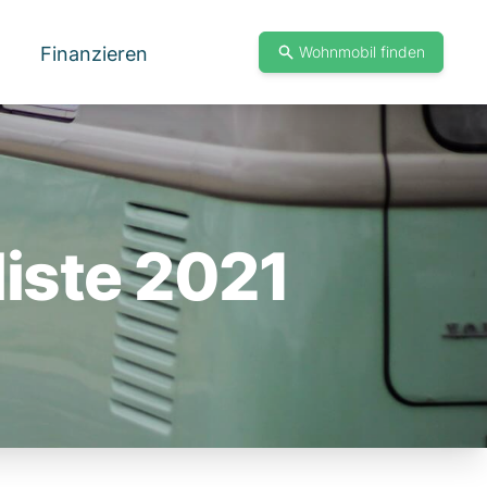
Finanzieren
Wohnmobil finden
iste 2021