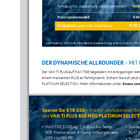
Fahrzeug inkl. Ausstattung wie Sondermodell
 € 88
Preis Sondermodell
 € 69
Ersparnis 
 € 18.
gegenüber Einzelbezug
* Alle Preise inkl. 19 % MwSt. Preis-Basis für die Berechnung ist der KNAUS VAN TI
DER DYNAMISCHE ALLROUNDER 
– MIT
Der VAN TI PLUS auf MAN TGE begeistert mit einzigartiger W
einem markanten PLUS an Fahrdynamik. Sichern Sie sich jetzt 
PLATINUM SELECTION. Mehr Informationen unter: 
knaus.com
Sparen Sie € 18.550,-
 mit der umfassenden So
des 
VAN TI PLUS 650 MEG PLATINUM SELECT
• 
MAN TGE 3.500 kg; 2,0 l Euro 6d-Temp, 
• 
Sonder
SCR, Frontantrieb, 6-Gang-Schaltgetriebe 
PLATI
(103 kW/140 PS)
• 
Truma 