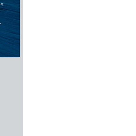
ung 
m 
 