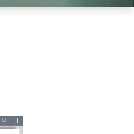
Current
ownload
Tools
View