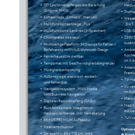
• 
17" Leichtmetallfelgen mit Bereifung 
Heizu
(Original MAN)
• 
Truma
• 
Klimaanlage „Climatic“, manuell
• 
Wasser
• 
Multifunktionsanzeige „Plus“
„BWT 
• 
Multifunktions-Lenkrad (3-Speichen)
• 
USB-St
• 
Chrompaket Interieur
• 
230V 
zusätz
• 
Hochwertige Passform-Sitzbezüge für Fahrer-/
Beifahrersitz im KNAUS Wohnwelt-Design
• 
Ambien
Küche
•    Fahrerhaussitze drehbar
im Arb
• 
Tempomat mit Geschwindigkeitsbegrenzer
• 
Anten
• 
Müdigkeitserkennung
Premiu
• 
Außenspiegel elektrisch einstell- 
• 
TV-Ha
und beheizbar
• 
Vorver
• 
Navigationssystem „MAN Media 
im Sch
VAN Business Navigation“
• 
Markis
• 
Digitaler Radioempfang (DAB+)
• 
MediKi
• 
Rückfahrkamera, integriert in 
exklu
Heckspoilerblende, inkl. Verkabelung
• 
TÜV u
• 
KNAUS PREMIUM Aufbautür
• 
Insektenschutztür
Optiona
• 
Garagentür 80 x 110 cm, links
& Ausst