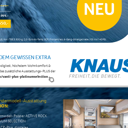
.549,- 
.999,- 
550,- 
 PLUS, MAN TGE 3.500 kg; 2,0 l Euro 6d-Temp, SCR, Frontantrieb, 6-Gang-Schaltgetriebe (103 kW/140 PS).
 DEM GEWISSEN EXTRA
endigkeit, höchstem Wohnkomfort & 
das zusätzliche Ausstattungs-PLUS der 
/vanti-plus-platinumselection 
ndermodell-Ausstattung 
ION:
modell-Polster 
ACTIVE ROCK 
NUM SELECTION
CP-Plus, digitales 