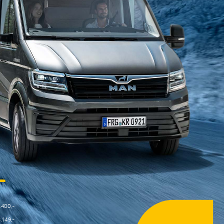
-
.400,- 
3.149,- 