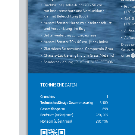
• 
Dachhaube (Hebe-Kipp) 70 x 50 cm 
• 
Fronta
mit Insektenschutz und Verdunklung, 
(130 k
klar mit Beleuchtung (Bug)
• 
4x4, 
• 
Ausstellfenster Hutze mit Insektenschutz 
(130 k
und Verdunklung, im Bug
• 
Auflas
• 
Betterweiterung zur Liegewiese
• 
Auflas
• 
Ausstellfenster 70 x 40 cm, (Heck links)
Diese un
• 
Glattblech Seitenwände, Campovolo Grau
Sie in d
• 
Chassis-Lackierung Indium Grau (Metallic)
unter 
• 
Sonderbeklebung „PLATINUM SELECTION“
TECHNISCHE 
DATEN
Grundriss
1
Technisch zulässige Gesamtmasse 
kg
3.500
Gesamtlänge 
cm                                                        699
Breite 
cm (außen/innen) 
220 / 205
Höhe 
cm (außen/innen) 
290 / 196