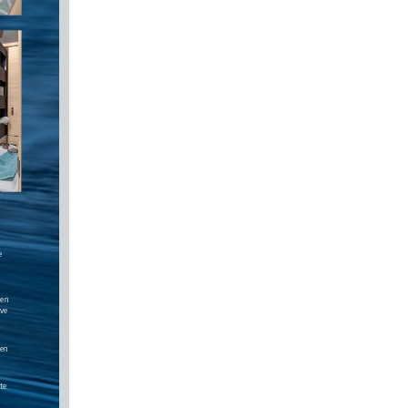
e 
en 
ve 
en 
te 
 