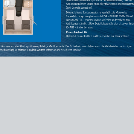
Angaben zu der im Sondermodell enthaltenen Sonderausstatt
(inkl. Gewichtsangaben). 
Die enthaltene Sonderausstattung erhöht die Masse des 
Serienfahrzeugs. Vergleichsmodell: VAN TI PLUS 650 MEG auf 
Basis MAN TGE. Irrtümer und Druckfehler sind vorbehalten. 
Abbildungen ähnlich. Über Details lassen Sie sich bitte von Ihre
KNAUS Händler beraten. 
Knaus Tabbert AG
Helmut-Knaus-Straße 1 . 94118 Jandelsbrunn . Deutschland
Medikamentenset enthält apothekenpflichtige Medikamente. Der Gutschein kann daher ausschließlich bei der zuständigen
dikit.shop erhalten Sie zudem weitere Informationen zu Ihrem MediKit.