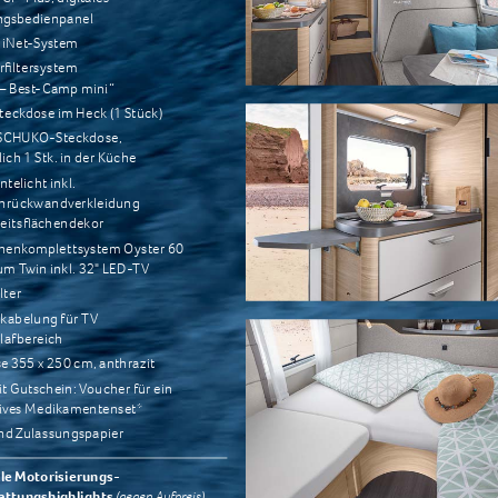
ngsbedienpanel
 iNet-System
filtersystem 
– Best-Camp mini“
eckdose im Heck (1 Stück)
SCHUKO-Steckdose, 
lich 1 Stk. in der Küche
telicht inkl. 
nrückwandverkleidung 
eitsflächendekor
nenkomplettsystem Oyster 60 
m Twin inkl. 32" LED-TV
lter
kabelung für TV 
lafbereich
e 355 x 250 cm, anthrazit
t Gutschein: Voucher für ein 
sives Medikamentenset*
nd Zulassungspapier
le Motorisierungs- 
attungshighlights 
(gegen Aufpreis)