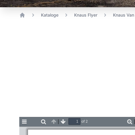
Kataloge
Knaus Flyer
Knaus Van 
Home
of 2
Toggle
Find
Previous
Next
Z
Sidebar
O