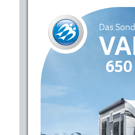
Das Sond
VA
650