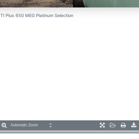
TI Plus 650 MEG Platinum Selection
oom
Zoom
Presentation
Open
Print
D
ut
In
Mode