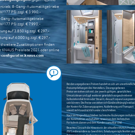
ntrieb, 8-Gang-Automatikgetriebe 
W/177 PS) zzgl. € 3.990,-
8-Gang-Automatikgetriebe 
W/177 PS) zzgl. € 7.990,-
tung auf 3.850 kg zzgl. € 297,-
tung auf 4.000 kg zzgl. € 297,-
d weitere Zusatzoptionen finden 
er KNAUS Preisliste 2021 oder online 
configurator.knaus.com
Bei den angegebenen Preisen handelt es sich um unverbindlich
Preisempfehlungen des Herstellers. Die angegebenen 
Preise verstehen sich inkl. der jeweils gültigen, gesetzlichen 
Umsatzsteuer und ggf. weiterer gesetzlich vorgeschriebener 
Kalkulationsfaktoren oder Steuern, die auch separat ausgewies
sein können. Die Preise verstehen sich (länderabhängig) exklusi
der Kosten für Zulassungspapiere, Auslieferung und Transport 
soweit nicht ausdrücklich anders beschrieben. 
Nach Vertragsschluss bleiben technische Änderungen im Rahm
der Konstruktion vorbehalten, soweit sie dem technischen 
Fortschritt dienen und dem Kunden zumutbar sind. 
Beachten Sie auch die Hinweise in der aktuellen KNAUS Preislis
2021, insbesondere zu Gewichten, Zuladungsmöglichkeiten und
Toleranzen sowie die Angaben zur Serienausstattung und die 