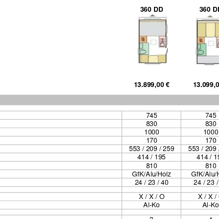
360 DD
360 D
13.899,00 
€
13.099,0
745
745
830
830
1000
1000
170
170
553 / 209 / 259
553 / 209 
414 / 195
414 / 1
810
810
GfK/Alu/Holz
GfK/Alu/
24 / 23 / 40
24 / 23 /
X / X
 / O
X / X /
Al-Ko
Al-Ko