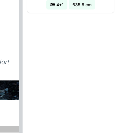
4+1
635,8 cm