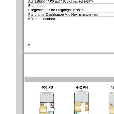
Auflastung 1500 auf 1800kg 
(nur bei 563PT)
Ersatzrad
Fliegenschutz an Eingangstür oben
Panorama-Dachhaube MidiHeki 
(statt MiniHeki)
Küchenmodulbox
2
400 PS
442 PH
4