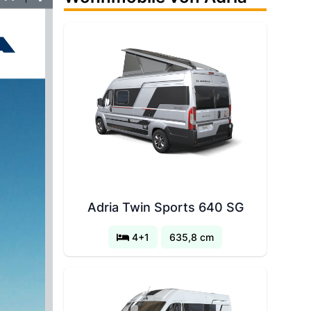
Current
ownload
Tools
View
Adria Twin Sports 640 SG
4+1
635,8 cm