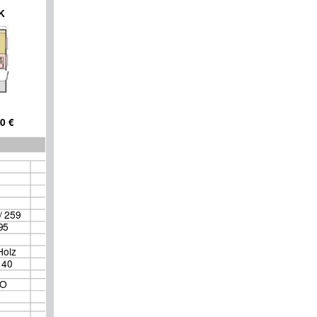
K
0 
€
/ 259
95
H
olz
 40
 O