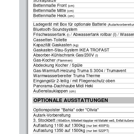
Schlafplätze
Bettenmaße Front 
(cm)
Bettenmaße Mitte 
(cm)
Bettenmaße Heck 
(cm)
Ladegerät mit Box für optionale Batterie 
(Autarkvorbereitu
Bluetooth-Soundsystem
Frischwassertank
 / Abwassertank rollbar (l) / Wasser
 (l)
Cassetten-Toilette
Kapazität Gaskasten 
(kg)
Gaskasten-Stau-System IKEA TROFAST
Absorber-Kühlschrank Gas/230V 
(l)
Gas-Kocher 
(Flammen)
Abdeckung Kocher / Spüle
Gas-Warmluft-Heizung Truma S 3004 / Trumavent
Warmwasserbereiter Truma Therme
Eingangstür 2-teilig / mit Fliegenschutz oben
Panorama-Dachhaube Midi Heki
Außenstauklappen 
(cm)
OPTIONALE AUSSTATTUNGEN
Optionspolster "Bahia" oder "Olivia"
Autark-Vorbereitung
3. Stockbett 
(165x60cm, Mittelbett klappbar mit Maltafel weiß, Entfall Außens
Auflastung 1100 auf 1300kg 
(nur bei 400PS)
Auflastung 1350 auf 1500kg 
(nur bei 522PT)