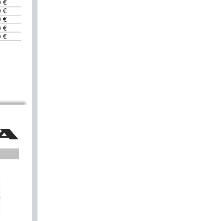
€       
€       
€       
€       
€       