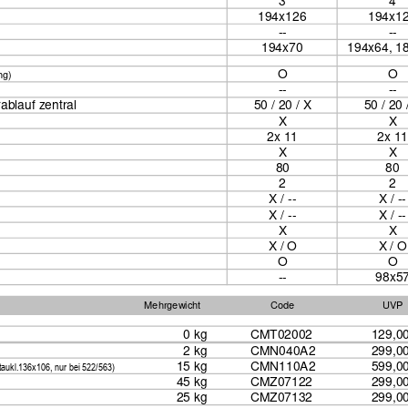
3
4
194x126
194x1
--
--
194x70
194x64, 1
O
O
ng)
--
--
ablauf zentral
5
0 / 20 / X
50 / 20 
X
X
2x 11
2x 11
X
X
80
80
2
2
X / --
X / --
X / --
X / --
X
X
X / O
X
 / O
O
O
--
98x5
Mehrgewicht
Code
UVP
0 kg     
CMT020
02
129,00 
2 kg     
CMN040A2
299,00 
15 kg     
CMN110A2
599,00 
taukl.136x106, nur bei 522/563)
45 kg     
CMZ07122
299,00 
25 kg     
CMZ07132
299,00 