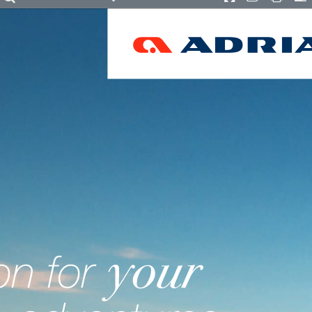
oom
Zoom
Presentation
Open
Print
D
ut
In
Mode