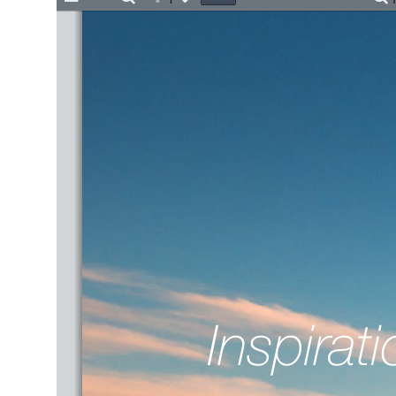
Toggle
Find
Previous
Next
Z
Sidebar
O