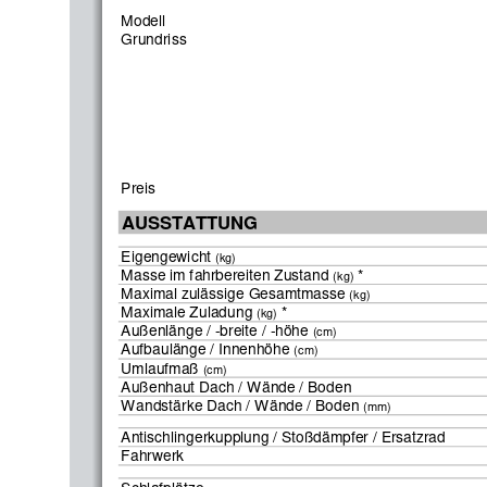
Modell
Grundriss
Preis
AUSSTATTUNG
Eigengewicht 
(kg)
Masse im fahrbereiten Zustand 
 *
(kg)
Maximal zulässige Gesamtmasse 
(kg)
Maximale Zuladung 
 *
(kg)
Außenlänge / -breite / -höhe 
(cm)
Aufbaulänge / Innenhöhe 
(cm)
Umlaufmaß 
(cm)
Außenhaut Dach / Wände / Boden
Wandstärke Dach / Wände / Boden 
(mm)
Antischlingerkupplung / Stoßdämpfer / Ersatzrad
Fahrwerk