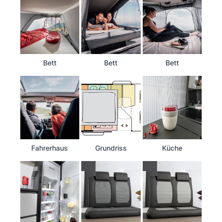
Bett
Bett
Bett
Fahrerhaus
Grundriss
Küche