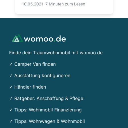
10.05.2021
·
7 Minuten zum Lesen
Footer
Finde dein Traumwohnmobil mit womoo.de
✓ Camper Van finden
✓ Ausstattung konfigurieren
✓ Händler finden
✓ Ratgeber: Anschaffung & Pflege
✓ Tipps:
Wohnmobil Finanzierung
✓ Tipps: Wohnwagen & Wohnmobil