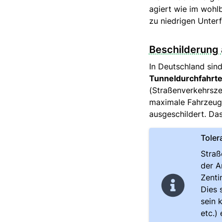
agiert wie im wohl
zu niedrigen Unter
Beschilderung
In Deutschland sin
Tunneldurchfahrt
(Straßenverkehrsze
maximale Fahrzeugh
ausgeschildert. Das
Toler
Straß
der A
Zenti
Dies 
sein 
etc.)