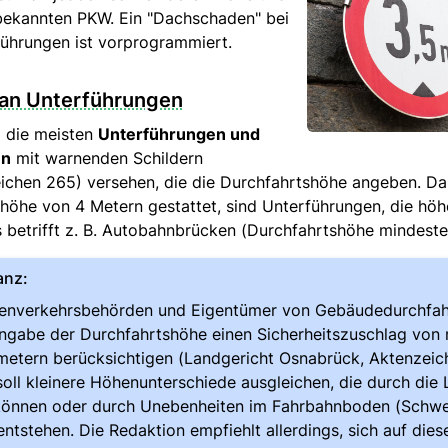
bekannten PKW. Ein "Dachschaden" bei
führungen ist vorprogrammiert.
 an Unterführungen
d die meisten
Unterführungen und
en
mit warnenden Schildern
ichen 265) versehen, die die Durchfahrtshöhe angeben. Da
öhe von 4 Metern gestattet, sind Unterführungen, die höhe
 betrifft z. B. Autobahnbrücken (Durchfahrtshöhe mindesten
anz:
enverkehrsbehörden und Eigentümer von Gebäudedurchfah
ngabe der Durchfahrtshöhe einen Sicherheitszuschlag von
metern berücksichtigen (Landgericht Osnabrück, Aktenzeic
soll kleinere Höhenunterschiede ausgleichen, die durch die
können oder durch Unebenheiten im Fahrbahnboden (Schwe
 entstehen. Die Redaktion empfiehlt allerdings, sich auf die