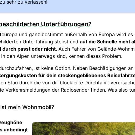
 zu sehr zu verlassen!
beschilderten Unterführungen?
teuropa und ganz bestimmt außerhalb von Europa wird es d
childerten Unterführung stehst und
auf die Schnelle nicht 
 durch passt oder nicht
. Auch Fahrer von Gelände-Wohnmo
n in den Alpen unterwegs sind, kennen dieses Problem.
 durchzufahren, ist keine Option. Neben Beschädigungen a
ergungskosten für dein steckengebliebenes Reisefahrz
inen Stau durch die von dir blockierte Durchfahrt verursache
ie Verkehrsmeldungen der Radiosender finden. Was also tu
 ist mein Wohnmobil?
rzeughöhe
s unbedingt