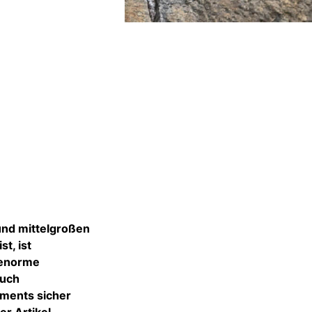
und mittelgroßen
t, ist
 enorme
auch
uments sicher