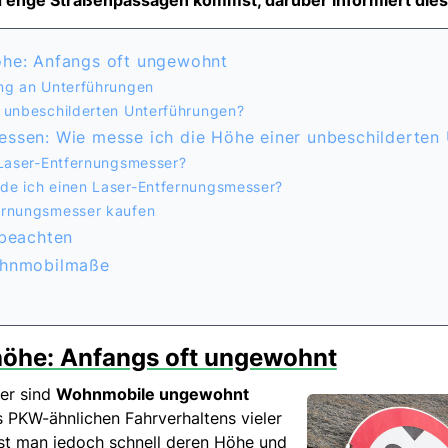
d enge Straßenpassagen kommst, darüber informiert diese
öhe: Anfangs oft ungewohnt
ung an Unterführungen
i unbeschilderten Unterführungen?
ssen: Wie messe ich die Höhe einer unbeschilderten
n Laser-Entfernungsmesser?
nde ich einen Laser-Entfernungsmesser?
fernungsmesser kaufen
 beachten
ohnmobilmaße
öhe: Anfangs oft ungewohnt
er sind
Wohnmobile ungewohnt
s PKW-ähnlichen Fahrverhaltens vieler
st man jedoch schnell deren Höhe und