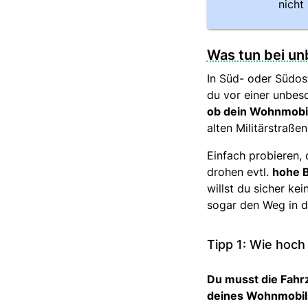
nicht
Was tun bei un
In Süd- oder Südos
du vor einer unbes
ob dein Wohnmobil
alten Militärstraße
Einfach probieren,
drohen evtl.
hohe B
willst du sicher ke
sogar den Weg in d
Tipp 1: Wie hoch
Du musst die Fah
deines Wohnmobil