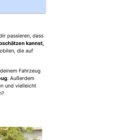
ir passieren, dass
abschätzen kannst,
bilen, die auf
n deinem Fahrzeug
eug
. Außerdem
n und vielleicht
n?