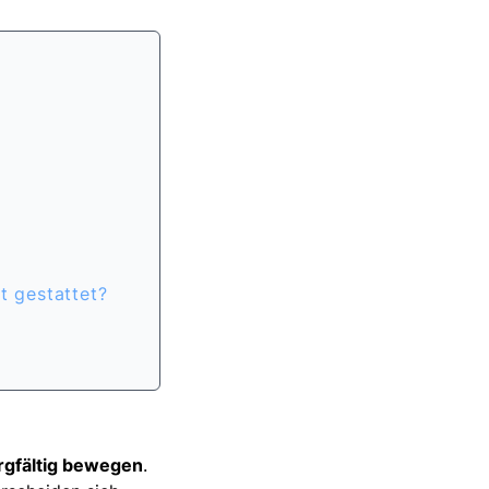
t gestattet?
rgfältig bewegen
.