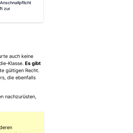
Anschnallpflicht
ft zur
urte auch keine
die-Klasse.
Es gibt
e gültigen Recht.
s, die ebenfalls
en nachzurüsten,
nderen