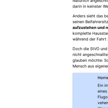
Natürlich angeschna
darin in keinster 
Anders sieht das b
seinen Beifahrersi
aufzustehen und n
komplette Hausstan
während der Fahrt 
Doch die StVO und
nicht angeschnallt
glauben möchte: Sc
Mensch aus eigener
Horro
Ein i
eines
Flugo
vehem