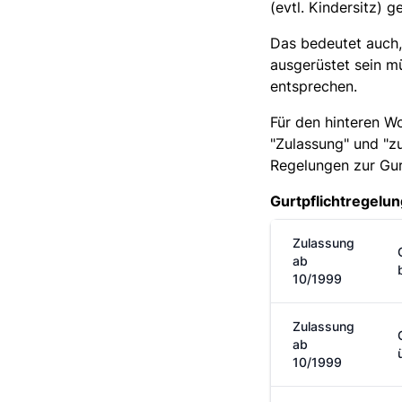
(evtl. Kindersitz) g
Das bedeutet auch,
ausgerüstet sein m
entsprechen.
Für den hinteren W
"Zulassung" und "zu
Regelungen zur Gurt
Gurtpflichtregelu
Zulassung
ab
10/1999
Zulassung
ab
10/1999