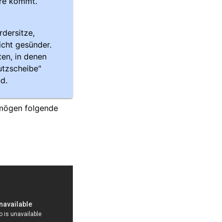
ere kommt.
rdersitze,
icht gesünder.
ten, in denen
utzscheibe"
d.
 mögen folgende