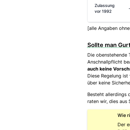
Zulassung
vor 1992
[alle Angaben ohn
Sollte man Gur
Die obenstehende T
Anschnallpflicht b
auch keine Vorsch
Diese Regelung ist 
über keine Sicherh
Besteht allerdings
raten wir, dies aus
Wie r
Der e