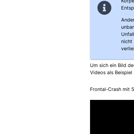
Körpe
Entsp
Ander
unbar
Unfal
nicht
verli
Um sich ein Bild d
Videos als Beispiel
Frontal-Crash mit 