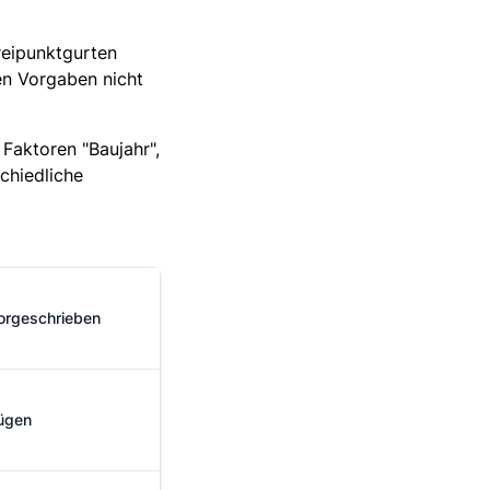
reipunktgurten
en Vorgaben nicht
Faktoren "Baujahr",
chiedliche
vorgeschrieben
nügen