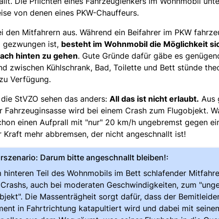
llt. Die Pflichten eines Fahrzeuglenkers im Wohnmobil unt
Weise von denen eines PKW-Chauffeurs.
ei den Mitfahrern aus. Während ein Beifahrer im PKW fahrz
tz gezwungen ist,
besteht im Wohnmobil die Möglichkeit si
ach hinten zu gehen
. Gute Gründe dafür gäbe es genügen
d zwischen Kühlschrank, Bad, Toilette und Bett stünde the
zu Verfügung.
 die StVZO sehen das anders:
All das ist nicht erlaubt.
Aus 
er Fahrzeuginsasse wird bei einem Crash zum Flugobjekt. W
hon einen Aufprall mit "nur" 20 km/h ungebremst gegen ei
 Kraft mehr abbremsen, der nicht angeschnallt ist!
rszenario: Darum bitte angeschnallt bleiben!:
m hinteren Teil des Wohnmobils im Bett schlafender Mitfahre
 Crashs, auch bei moderaten Geschwindigkeiten, zum "ung
bjekt". Die Massenträgheit sorgt dafür, dass der Bemitleid
ent in Fahrtrichtung katapultiert wird und dabei mit sein