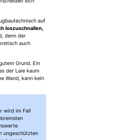
erscheiden sich
eugbautechnisch auf
ch loszuschnallen,
d, denn der
oretisch auch
gutem Grund. Ein
as der Laie kaum
ne Wand, kann kein
r wird im Fall
ebremsten
enswerte
em ungeschützten