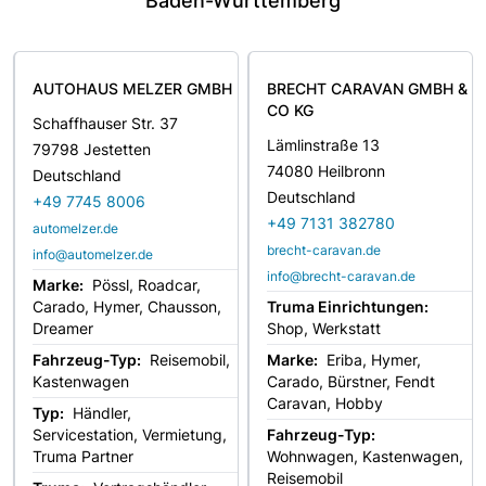
Baden-Württemberg
AUTOHAUS MELZER GMBH
BRECHT CARAVAN GMBH &
CO KG
Schaffhauser Str. 37
Lämlinstraße 13
79798 Jestetten
74080 Heilbronn
Deutschland
Deutschland
+49 7745 8006
+49 7131 382780
automelzer.de
brecht-caravan.de
info@automelzer.de
info@brecht-caravan.de
Marke:
Pössl, Roadcar,
Carado, Hymer, Chausson,
Truma Einrichtungen:
Dreamer
Shop, Werkstatt
Fahrzeug-Typ:
Reisemobil,
Marke:
Eriba, Hymer,
Kastenwagen
Carado, Bürstner, Fendt
Caravan, Hobby
Typ:
Händler,
Servicestation, Vermietung,
Fahrzeug-Typ:
Truma Partner
Wohnwagen, Kastenwagen,
Reisemobil