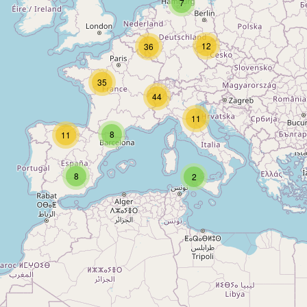
7
12
36
35
44
11
8
11
8
2