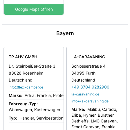
Google Maps öffnen
Bayern
TP AHV GMBH
LA-CARAVANING
Dr.-Steinbeißer-Straße 3
Schlosserstraße 4
83026 Rosenheim
84095 Furth
Deutschland
Deutschland
+49 8704 9282900
info@flexi-camper.de
la-caravaning.de
Marke:
Adria, Frankia, Pilote
info@la-caravaning.de
Fahrzeug-Typ:
Marke:
Malibu, Carado,
Wohnwagen, Kastenwagen
Eriba, Hymer, Bürstner,
Typ:
Händler, Servicestation
Dethleffs, LMC Caravan,
Fendt Caravan, Frankia,