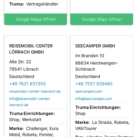
Truma:
Vertragshändler
Google Maps öffnen
Google Maps öffnen
REISEMOBIL-CENTER
SEECAMPER GMBH
LÖRRACH GMBH
Im Branden 10
Alte Str. 22
88634 Herdwangen-
79541 Lörrach
Schönach
Deutschland
Deutschland
+49 7621 937350
+49 7557 929490
reisemobil-center-loerrach.de
seecamper.com
info@reisemobil-center-
info@seecamper.com
loerrach.de
Truma Einrichtungen:
Truma Einrichtungen:
Shop
Shop, Werkstatt
Marke:
La Strada, Robeta,
Marke:
Challenger, Eura
VANTourer
Mobil, Robeta, Forster,