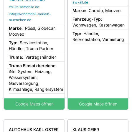
aw-all.de
csl-reisemobile.de
Marke:
Carado, Mooveo
info@wohnmobil-verleih-
Fahrzeug-Typ:
muenchen.de
Wohnwagen, Kastenwagen
Marke:
Pössl, Globecar,
Typ:
Händler,
Mooveo
Servicestation, Vermietung
Typ:
Servicestation,
Händler, Truma Partner
Truma:
Vertragshändler
Truma Einsatzbereiche:
iNet System, Heizung,
Wassersystem,
Gasversorgung,
Klimaanlage, Rangiersystem
Google Maps öffnen
Google Maps öffnen
AUTOHAUS KARL OSTER
KLAUS GEIER