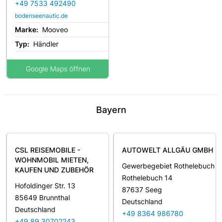
+49 7533 492490
bodenseenautic.de
Marke:
Mooveo
Typ:
Händler
Google Maps öffnen
Bayern
CSL REISEMOBILE -
AUTOWELT ALLGÄU GMBH
WOHNMOBIL MIETEN,
Gewerbegebiet Rothelebuch
KAUFEN UND ZUBEHÖR
Rothelebuch 14
Hofoldinger Str. 13
87637 Seeg
85649 Brunnthal
Deutschland
Deutschland
+49 8364 986780
+49 89 30702243