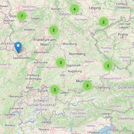
4
7
2
2
3
3
3
2