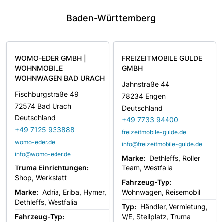
Baden-Württemberg
WOMO-EDER GMBH |
FREIZEITMOBILE GULDE
WOHNMOBILE
GMBH
WOHNWAGEN BAD URACH
Jahnstraße 44
Fischburgstraße 49
78234 Engen
72574 Bad Urach
Deutschland
Deutschland
+49 7733 94400
+49 7125 933888
freizeitmobile-gulde.de
womo-eder.de
info@freizeitmobile-gulde.de
info@womo-eder.de
Marke:
Dethleffs, Roller
Truma Einrichtungen:
Team, Westfalia
Shop, Werkstatt
Fahrzeug-Typ:
Marke:
Adria, Eriba, Hymer,
Wohnwagen, Reisemobil
Dethleffs, Westfalia
Typ:
Händler, Vermietung,
Fahrzeug-Typ:
V/E, Stellplatz, Truma