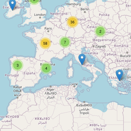
36
2
7
58
3
4