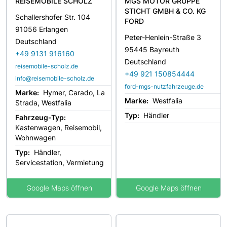
REISEMOBILE SCHOLZ
MGS MOTOR GRUPPE
STICHT GMBH & CO. KG
Schallershofer Str. 104
FORD
91056 Erlangen
Peter-Henlein-Straße 3
Deutschland
95445 Bayreuth
+49 9131 916160
Deutschland
reisemobile-scholz.de
+49 921 150854444
info@reisemobile-scholz.de
ford-mgs-nutzfahrzeuge.de
Marke:
Hymer, Carado, La
Marke:
Westfalia
Strada, Westfalia
Typ:
Händler
Fahrzeug-Typ:
Kastenwagen, Reisemobil,
Wohnwagen
Typ:
Händler,
Servicestation, Vermietung
Google Maps öffnen
Google Maps öffnen