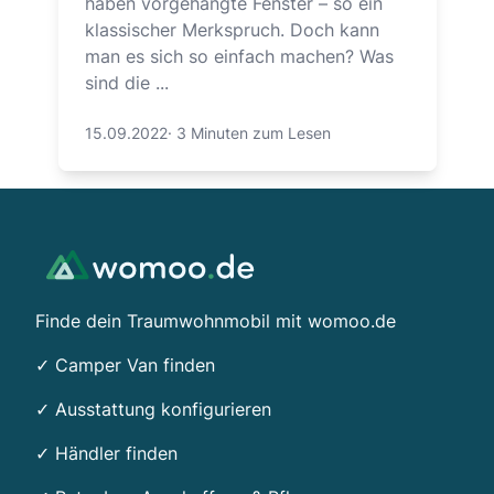
haben vorgehängte Fenster – so ein
klassischer Merkspruch. Doch kann
man es sich so einfach machen? Was
sind die ...
15.09.2022
·
3 Minuten zum Lesen
Footer
Finde dein Traumwohnmobil mit womoo.de
✓ Camper Van finden
✓ Ausstattung konfigurieren
✓ Händler finden