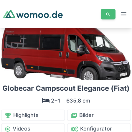
Men
Globecar Campscout Elegance (Fiat)
2+1
635,8 cm
Highlights
Bilder
Videos
Konfigurator