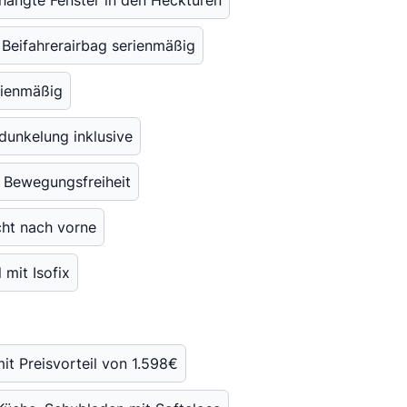
hängte Fenster in den Hecktüren
Beifahrerairbag serienmäßig
ienmäßig
rdunkelung inklusive
 Bewegungsfreiheit
cht nach vorne
 mit Isofix
it Preisvorteil von 1.598€