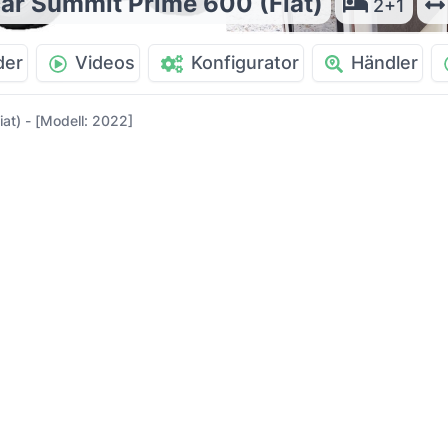
ar Summit Prime 600 (Fiat)
2+1
der
Videos
Konfigurator
Händler
at) - [Modell: 2022]