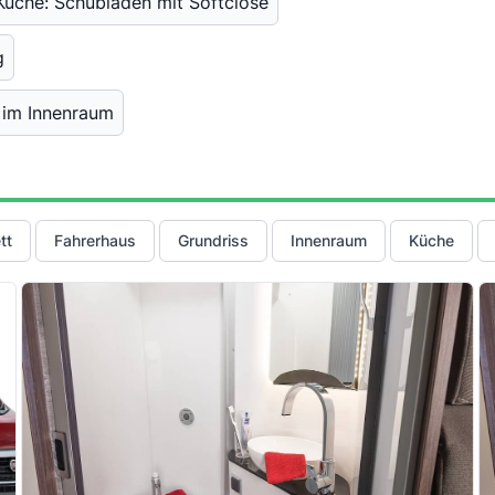
Küche: Schubladen mit Softclose
g
 im Innenraum
tt
Fahrerhaus
Grundriss
Innenraum
Küche