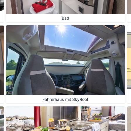
Bad
Fahrerhaus mit SkyRoof