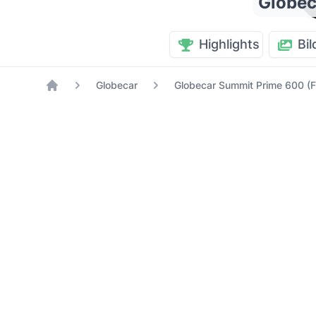
Globec
Highlights
Bil
Globecar
Globecar Summit Prime 600 (Fi
Home